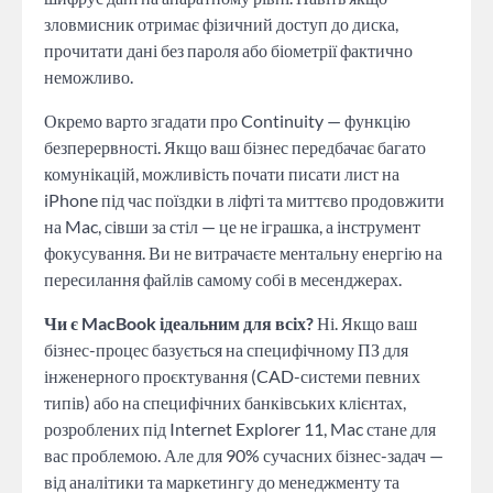
зловмисник отримає фізичний доступ до диска,
прочитати дані без пароля або біометрії фактично
неможливо.
Окремо варто згадати про Continuity — функцію
безперервності. Якщо ваш бізнес передбачає багато
комунікацій, можливість почати писати лист на
iPhone під час поїздки в ліфті та миттєво продовжити
на Mac, сівши за стіл — це не іграшка, а інструмент
фокусування. Ви не витрачаєте ментальну енергію на
пересилання файлів самому собі в месенджерах.
Чи є MacBook ідеальним для всіх?
Ні. Якщо ваш
бізнес-процес базується на специфічному ПЗ для
інженерного проєктування (CAD-системи певних
типів) або на специфічних банківських клієнтах,
розроблених під Internet Explorer 11, Mac стане для
вас проблемою. Але для 90% сучасних бізнес-задач —
від аналітики та маркетингу до менеджменту та