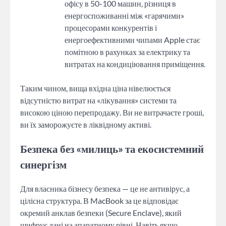
офісу в 50-100 машин, різниця в
енергоспоживанні між «гарячими»
процесорами конкурентів і
енергоефективними чипами Apple стає
помітною в рахунках за електрику та
витратах на кондиціювання приміщення.
Таким чином, вища вхідна ціна нівелюється
відсутністю витрат на «лікування» системи та
високою ціною перепродажу. Ви не витрачаєте гроші,
ви їх заморожуєте в ліквідному активі.
Безпека без «милиць» та екосистемний
синергізм
Для власника бізнесу безпека — це не антивірус, а
цілісна структура. В MacBook за це відповідає
окремий анклав безпеки (Secure Enclave), який
шифрує дані на апаратному рівні. Навіть якщо