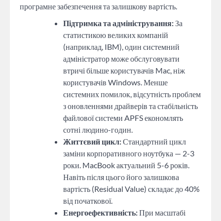
програмне забезпечення та залишкову вартість.
Підтримка та адміністрування:
За
статистикою великих компаній
(наприклад, IBM), один системний
адміністратор може обслуговувати
втричі більше користувачів Mac, ніж
користувачів Windows. Менше
системних помилок, відсутність проблем
з оновленнями драйверів та стабільність
файлової системи APFS економлять
сотні людино-годин.
Життєвий цикл:
Стандартний цикл
заміни корпоративного ноутбука — 2-3
роки. MacBook актуальний 5-6 років.
Навіть після цього його залишкова
вартість (Residual Value) складає до 40%
від початкової.
Енергоефективність:
При масштабі