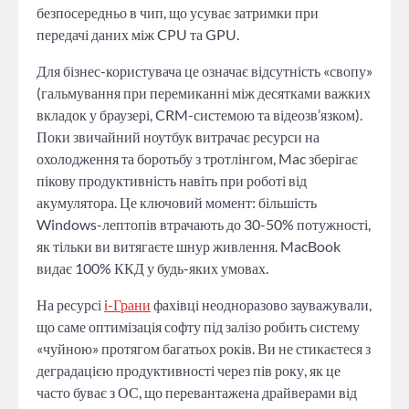
безпосередньо в чип, що усуває затримки при
передачі даних між CPU та GPU.
Для бізнес-користувача це означає відсутність «свопу»
(гальмування при перемиканні між десятками важких
вкладок у браузері, CRM-системою та відеозв’язком).
Поки звичайний ноутбук витрачає ресурси на
охолодження та боротьбу з тротлінгом, Mac зберігає
пікову продуктивність навіть при роботі від
акумулятора. Це ключовий момент: більшість
Windows-лептопів втрачають до 30-50% потужності,
як тільки ви витягаєте шнур живлення. MacBook
видає 100% ККД у будь-яких умовах.
На ресурсі
i-Грани
фахівці неодноразово зауважували,
що саме оптимізація софту під залізо робить систему
«чуйною» протягом багатьох років. Ви не стикаєтеся з
деградацією продуктивності через пів року, як це
часто буває з ОС, що перевантажена драйверами від