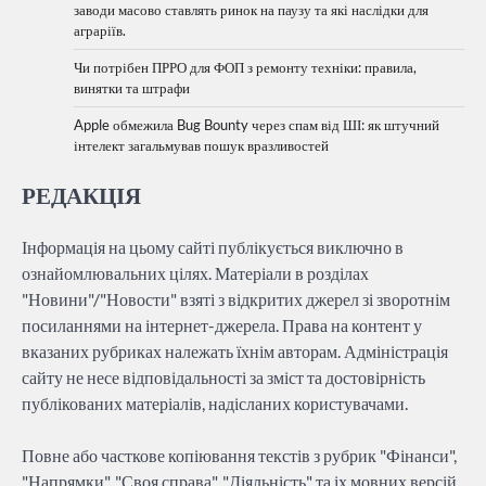
заводи масово ставлять ринок на паузу та які наслідки для
аграріїв.
Чи потрібен ПРРО для ФОП з ремонту техніки: правила,
винятки та штрафи
Apple обмежила Bug Bounty через спам від ШІ: як штучний
інтелект загальмував пошук вразливостей
РЕДАКЦІЯ
Інформація на цьому сайті публікується виключно в
ознайомлювальних цілях. Матеріали в розділах
"Новини"/"Новости" взяті з відкритих джерел зі зворотнім
посиланнями на інтернет-джерела. Права на контент у
вказаних рубриках належать їхнім авторам. Адміністрація
сайту не несе відповідальності за зміст та достовірність
публікованих матеріалів, надісланих користувачами.
Повне або часткове копіювання текстів з рубрик "Фінанси",
"Напрямки", "Своя справа", "Діяльність" та іх мовних версій