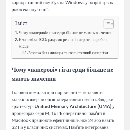
корпоративний ноутбук на Windows у розрізі трьох
років експлуатації.
Зміст
Чому «паперові» гігагерци більше не мають значення
Економіка TCO: рахуємо реальні витрати на робоче
місце
Безпека без «милиць» та екосистемний синергізм
Чому «паперові» гігагерци більше не
мають значення
Головна помилка при порівнянні — зіставляти
кількість ядер чи обсяг оперативної пам’яті. Завдяки
архітектурі
Unified Memory Architecture (UMA)
у
процесорах серії M, 16 ГБ оперативної пам’яті в
MacBook працюють ефективніше, ніж 24 або навіть
32 ГБ у класичних системах. Пам’ять інтегрована