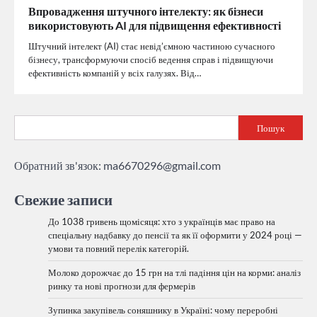
Впровадження штучного інтелекту: як бізнеси
використовують AI для підвищення ефективності
Штучний інтелект (AI) стає невід’ємною частиною сучасного
бізнесу, трансформуючи спосіб ведення справ і підвищуючи
ефективність компаній у всіх галузях. Від…
Пошук
Обратний зв'язок:
ma6670296@gmail.com
Свежие записи
До 1038 гривень щомісяця: хто з українців має право на
спеціальну надбавку до пенсії та як її оформити у 2024 році —
умови та повний перелік категорій.
Молоко дорожчає до 15 грн на тлі падіння цін на корми: аналіз
ринку та нові прогнози для фермерів
Зупинка закупівель соняшнику в Україні: чому переробні