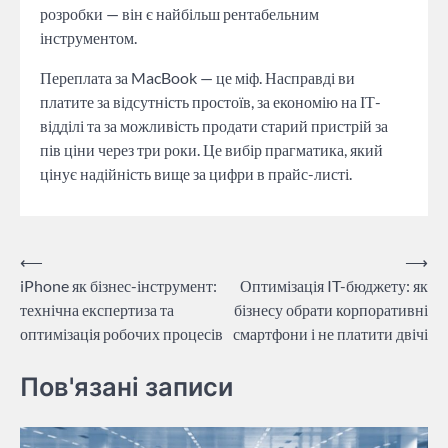
розробки — він є найбільш рентабельним
інструментом.
Переплата за MacBook — це міф. Насправді ви
платите за відсутність простоїв, за економію на ІТ-
відділі та за можливість продати старий пристрій за
пів ціни через три роки. Це вибір прагматика, який
цінує надійність вище за цифри в прайс-листі.
Навігація
⟵
⟶
iPhone як бізнес-інструмент:
Оптимізація IT-бюджету: як
записів
технічна експертиза та
бізнесу обрати корпоративні
оптимізація робочих процесів
смартфони і не платити двічі
Пов'язані записи