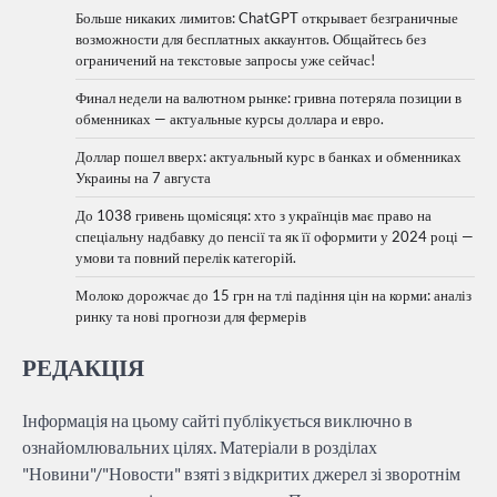
Больше никаких лимитов: ChatGPT открывает безграничные
возможности для бесплатных аккаунтов. Общайтесь без
ограничений на текстовые запросы уже сейчас!
Финал недели на валютном рынке: гривна потеряла позиции в
обменниках — актуальные курсы доллара и евро.
Доллар пошел вверх: актуальный курс в банках и обменниках
Украины на 7 августа
До 1038 гривень щомісяця: хто з українців має право на
спеціальну надбавку до пенсії та як її оформити у 2024 році —
умови та повний перелік категорій.
Молоко дорожчає до 15 грн на тлі падіння цін на корми: аналіз
ринку та нові прогнози для фермерів
РЕДАКЦІЯ
Інформація на цьому сайті публікується виключно в
ознайомлювальних цілях. Матеріали в розділах
"Новини"/"Новости" взяті з відкритих джерел зі зворотнім