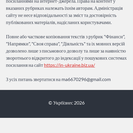
посиланнями на інтернет-джерела. Права на контент у
вказаних рубриках належать їхнім авторам. Адміністрація
сайту не несе відповідальності за зміст та достовірність
публікованих матеріалів, надісланих користувачами.
Повне або часткове копіювання текстів з рубрик "Фінанси",
"Напрямки", "Своя справа", "Діяльність" та іх мовних версій
дозволено лише з письмового дозволу та лише за наявністю
зворотнього відкритого до індексації у пошукових системах
посилання на сайт
https://in-ukraine.biz.ua/
З усіх питань звертатися на
ma6670296@gmail.com
© Укрбізнес 2026