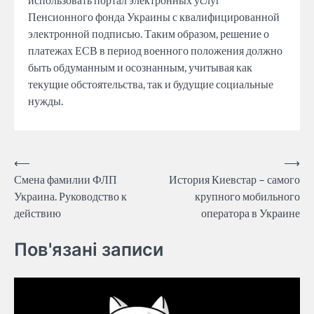
Пенсионного фонда Украины с квалифицированной
электронной подписью. Таким образом, решение о
платежах ЕСВ в период военного положения должно
быть обдуманным и осознанным, учитывая как
текущие обстоятельства, так и будущие социальные
нужды.
Post
⟵
⟶
Смена фамилии ФЛП
История Киевстар – самого
navigation
Украина. Руководство к
крупного мобильного
действию
оператора в Украине
Пов'язані записи