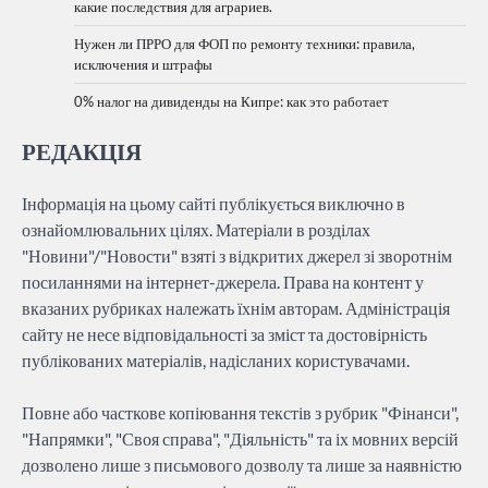
какие последствия для аграриев.
Нужен ли ПРРО для ФОП по ремонту техники: правила,
исключения и штрафы
0% налог на дивиденды на Кипре: как это работает
РЕДАКЦІЯ
Інформація на цьому сайті публікується виключно в
ознайомлювальних цілях. Матеріали в розділах
"Новини"/"Новости" взяті з відкритих джерел зі зворотнім
посиланнями на інтернет-джерела. Права на контент у
вказаних рубриках належать їхнім авторам. Адміністрація
сайту не несе відповідальності за зміст та достовірність
публікованих матеріалів, надісланих користувачами.
Повне або часткове копіювання текстів з рубрик "Фінанси",
"Напрямки", "Своя справа", "Діяльність" та іх мовних версій
дозволено лише з письмового дозволу та лише за наявністю