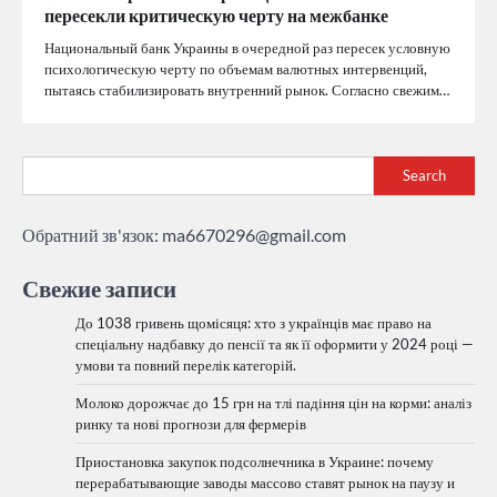
пересекли критическую черту на межбанке
Национальный банк Украины в очередной раз пересек условную
психологическую черту по объемам валютных интервенций,
пытаясь стабилизировать внутренний рынок. Согласно свежим…
Search
Обратний зв'язок:
ma6670296@gmail.com
Свежие записи
До 1038 гривень щомісяця: хто з українців має право на
спеціальну надбавку до пенсії та як її оформити у 2024 році —
умови та повний перелік категорій.
Молоко дорожчає до 15 грн на тлі падіння цін на корми: аналіз
ринку та нові прогнози для фермерів
Приостановка закупок подсолнечника в Украине: почему
перерабатывающие заводы массово ставят рынок на паузу и