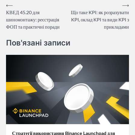
Навігація
⟵
⟶
КВЕД 45.20 для
Що таке KPI: як розрахувати
записів
шиномонтажу: реєстрація
KPI, оклад KPI та види KPI з
ФОП та практичні поради
прикладами
Пов'язані записи
Стратегії використання Binance Launchpad для