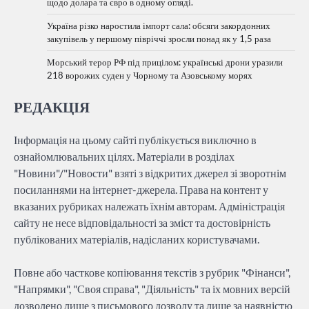
щодо долара та євро в одному огляді.
Україна різко наростила імпорт сала: обсяги закордонних
закупівель у першому півріччі зросли понад як у 1,5 раза
Морський терор РФ під прицілом: українські дрони уразили
218 ворожих суден у Чорному та Азовському морях
РЕДАКЦІЯ
Інформація на цьому сайті публікується виключно в
ознайомлювальних цілях. Матеріали в розділах
"Новини"/"Новости" взяті з відкритих джерел зі зворотнім
посиланнями на інтернет-джерела. Права на контент у
вказаних рубриках належать їхнім авторам. Адміністрація
сайту не несе відповідальності за зміст та достовірність
публікованих матеріалів, надісланих користувачами.
Повне або часткове копіювання текстів з рубрик "Фінанси",
"Напрямки", "Своя справа", "Діяльність" та іх мовних версій
дозволено лише з письмового дозволу та лише за наявністю