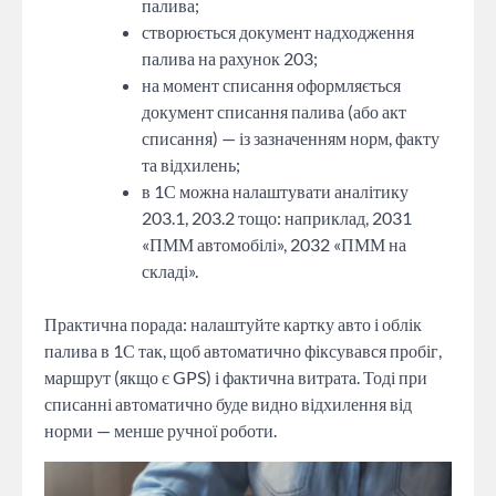
палива;
створюється документ надходження
палива на рахунок 203;
на момент списання оформляється
документ списання палива (або акт
списання) — із зазначенням норм, факту
та відхилень;
в 1С можна налаштувати аналітику
203.1, 203.2 тощо: наприклад, 2031
«ПММ автомобілі», 2032 «ПММ на
складі».
Практична порада: налаштуйте картку авто і облік
палива в 1С так, щоб автоматично фіксувався пробіг,
маршрут (якщо є GPS) і фактична витрата. Тоді при
списанні автоматично буде видно відхилення від
норми — менше ручної роботи.