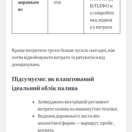
аправкам
оти
В/ПДФО н
и»
а співробітн
ика, відмов
а у витрати
Краще витратити трохи більше зусиль сьогодні, ніж
потім відвойовувати витрати та рятуватися від
донарахувань.
Підсумуємо: як влаштований
ідеальний облік палива
Затверджено внутрішній регламент
витрати палива на машину/тип техніки.
Ведення дорожнього листа або
аналогічної форми — маршрут, пробіг,
витрата.