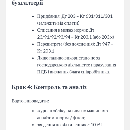
бухгалтерії
Придбання: Дт 203 – Кт 631/311/301
(залежить від оплати)
Списання в межах норми: Дт
23/91/92/93/94 – Кт 203.1 (або 203.x)
Перевитрата (без пояснення): Дт 947 –
Кт 203.1
Якщо паливо використано не за
господарською діяльністю: нарахування
ПДВ і визнання блага співробітника.
Крок 4: Контроль та аналіз
Варто впровадити:
журнал обліку палива по машинах з
аналізом «норма / факт»;
зведення по відхиленнях > 10 % і