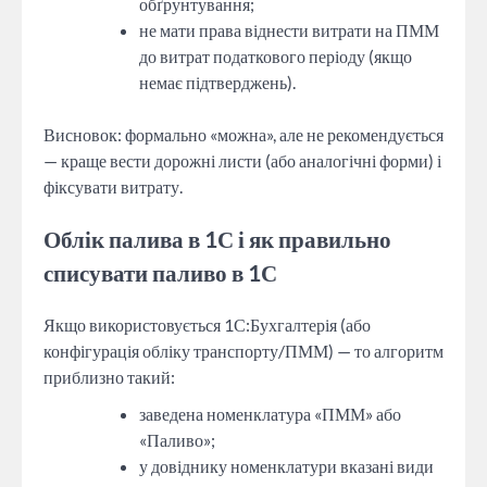
обґрунтування;
не мати права віднести витрати на ПММ
до витрат податкового періоду (якщо
немає підтверджень).
Висновок: формально «можна», але не рекомендується
— краще вести дорожні листи (або аналогічні форми) і
фіксувати витрату.
Облік палива в 1С і як правильно
списувати паливо в 1С
Якщо використовується 1С:Бухгалтерія (або
конфігурація обліку транспорту/ПММ) — то алгоритм
приблизно такий:
заведена номенклатура «ПММ» або
«Паливо»;
у довіднику номенклатури вказані види