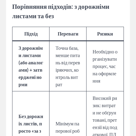
Порівняння підходів: з дорожніми
листами та без
Підхід
Переваги
Ризики
З дорожнім
Точна база,
Необхідно о
и листами
менше пита
рганізувати
(або аналог
нь від перев
процес, час
ами) + затв
іряючих, ко
на оформле
ерджені но
нтроль вит
ння
рми
рат
Високий ри
зик: витрат
и не обґрун
Без дорожн
товані, прет
іх листів, п
Мінімум па
ензії від под
росто «за з
перової роб
аткової, ПД