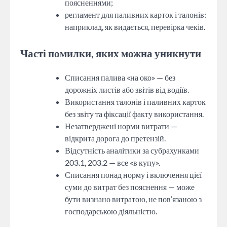
поясненнями;
регламент для паливних карток і талонів:
наприклад, як видається, перевірка чеків.
Часті помилки, яких можна уникнути
Списання палива «на око» — без
дорожніх листів або звітів від водіїв.
Використання талонів і паливних карток
без звіту та фіксації факту використання.
Незатверджені норми витрати —
відкрита дорога до претензій.
Відсутність аналітики за субрахунками
203.1, 203.2 — все «в купу».
Списання понад норму і включення цієї
суми до витрат без пояснення — може
бути визнано витратою, не пов’язаною з
господарською діяльністю.