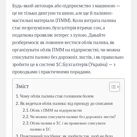
Будь-який автопарк або підприємство з машиною —
це не тільки двигуни та шини, але ще й паливно-
мастильні матеріали (ПММ). Коли витрата палива
стає незрозумілою, бухгалтерія втрачає сон, а
податкова проявляє інтерес з лупою. Давайте
розберемося: як повинен вестися облік палива, як
організувати облік ПММ на підприємстві, чи можна
списувати паливо без дорожніх листів, і як правильно
зробити це в системі 1С:Бухгалтерія (Україна) — з
проводками і практичними порадами.
Зміст
Чому облік палива став головним болем
Як ведеться облік палива: від приходу до списання
Облік з ПММ на підприємстві
Чи можна списувати паливо без дорожніх листів?
Облік палива в 1С і як правильно списувати
паливо в 1С
Практичний посібник: як зробити так, щоб не було