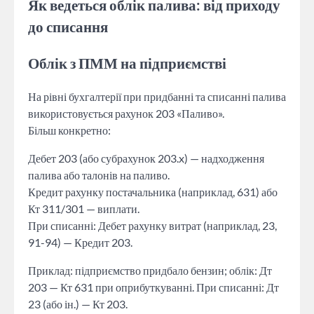
Як ведеться облік палива: від приходу
до списання
Облік з ПММ на підприємстві
На рівні бухгалтерії при придбанні та списанні палива
використовується рахунок 203 «Паливо».
Більш конкретно:
Дебет 203 (або субрахунок 203.x) — надходження
палива або талонів на паливо.
Кредит рахунку постачальника (наприклад, 631) або
Кт 311/301 — виплати.
При списанні: Дебет рахунку витрат (наприклад, 23,
91-94) — Кредит 203.
Приклад: підприємство придбало бензин; облік: Дт
203 — Кт 631 при оприбуткуванні. При списанні: Дт
23 (або ін.) — Кт 203.