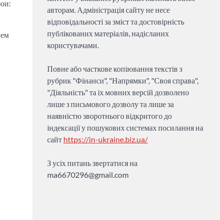
бои:
авторам. Адміністрація сайту не несе
відповідальності за зміст та достовірність
публікованих матеріалів, надісланих
чем
користувачами.
Повне або часткове копіювання текстів з
рубрик "Фінанси", "Напрямки", "Своя справа",
"Діяльність" та іх мовних версій дозволено
лише з письмового дозволу та лише за
наявністю зворотнього відкритого до
індексації у пошукових системах посилання на
сайт
https://in-ukraine.biz.ua/
З усіх питань звертатися на
ma6670296@gmail.com