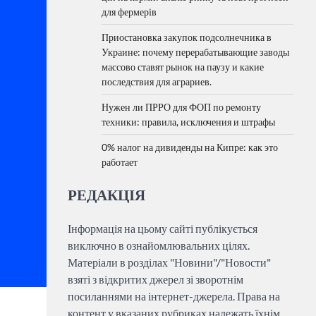
для фермерів
Приостановка закупок подсолнечника в
Украине: почему перерабатывающие заводы
массово ставят рынок на паузу и какие
последствия для аграриев.
Нужен ли ПРРО для ФОП по ремонту
техники: правила, исключения и штрафы
0% налог на дивиденды на Кипре: как это
работает
РЕДАКЦІЯ
Інформація на цьому сайті публікується
виключно в ознайомлювальних цілях.
Матеріали в розділах "Новини"/"Новости"
взяті з відкритих джерел зі зворотнім
посиланнями на інтернет-джерела. Права на
контент у вказаних рубриках належать їхнім