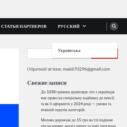
СТАТЬИ ПАРТНЕРОВ
РУССКИЙ
Українська
Search
Обратний зв'язок:
ma6670296@gmail.com
Свежие записи
До 1038 гривень щомісяця: хто з українців
має право на спеціальну надбавку до пенсії
та як її оформити у 2024 році — умови та
повний перелік категорій.
Молоко дорожчає до 15 грн на тлі падіння
цін на корми: аналіз ринку та нові прогнози