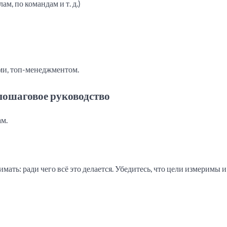
ам, по командам и т. д.)
ми, топ-менеджментом.
пошаговое руководство
ам.
мать: ради чего всё это делается. Убедитесь, что цели измеримы и