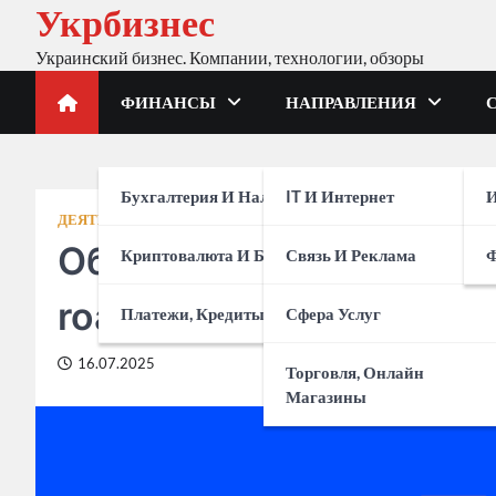
Укрбизнес
Skip
to
Украинcкий бизнес. Компании, технологии, обзоры
content
ФИНАНСЫ
НАПРАВЛЕНИЯ
Бухгалтерия И Налоги
IT И Интернет
И
ДЕЯТЕЛЬНОСТЬ
УПРАВЛЕНИЕ
Образец дорожной карт
Криптовалюта И Биржи
Связь И Реклама
roadmap, готовый для 
Платежи, Кредиты, Банки
Сфера Услуг
16.07.2025
Торговля, Онлайн
Магазины