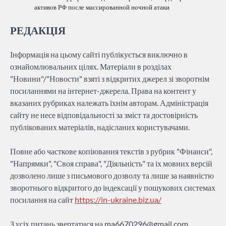
активов РФ после массированной ночной атаки
РЕДАКЦІЯ
Інформація на цьому сайті публікується виключно в
ознайомлювальних цілях. Матеріали в розділах
"Новини"/"Новости" взяті з відкритих джерел зі зворотнім
посиланнями на інтернет-джерела. Права на контент у
вказаних рубриках належать їхнім авторам. Адміністрація
сайту не несе відповідальності за зміст та достовірність
публікованих матеріалів, надісланих користувачами.
Повне або часткове копіювання текстів з рубрик "Фінанси",
"Напрямки", "Своя справа", "Діяльність" та іх мовних версій
дозволено лише з письмового дозволу та лише за наявністю
зворотнього відкритого до індексації у пошукових системах
посилання на сайт
https://in-ukraine.biz.ua/
З усіх питань звертатися на
ma6670296@gmail.com