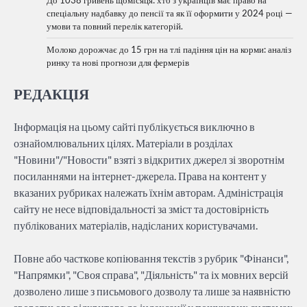
До 1038 гривень щомісяця: хто з українців має право на
спеціальну надбавку до пенсії та як її оформити у 2024 році —
умови та повний перелік категорій.
Молоко дорожчає до 15 грн на тлі падіння цін на корми: аналіз
ринку та нові прогнози для фермерів
РЕДАКЦІЯ
Інформація на цьому сайті публікується виключно в
ознайомлювальних цілях. Матеріали в розділах
"Новини"/"Новости" взяті з відкритих джерел зі зворотнім
посиланнями на інтернет-джерела. Права на контент у
вказаних рубриках належать їхнім авторам. Адміністрація
сайту не несе відповідальності за зміст та достовірність
публікованих матеріалів, надісланих користувачами.
Повне або часткове копіювання текстів з рубрик "Фінанси",
"Напрямки", "Своя справа", "Діяльність" та іх мовних версій
дозволено лише з письмового дозволу та лише за наявністю