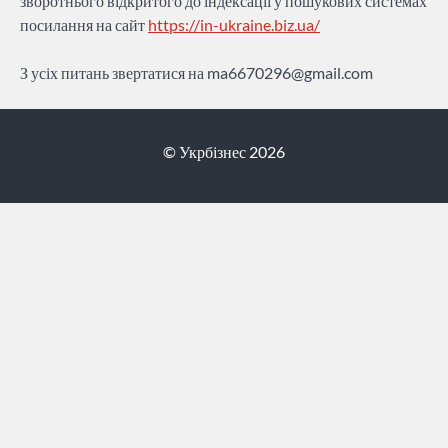
зворотнього відкритого до індексації у пошукових системах
посилання на сайт
https://in-ukraine.biz.ua/
З усіх питань звертатися на
ma6670296@gmail.com
© Укрбізнес 2026