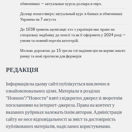
обменниках — актуальные курсы доллара и евро.
Доллар пошел вверх: актуальный курс в банках и обменниках
Украины на 7 августа
До 1038 гривень щомісяця: хто з українців має право на
спеціальну надбавку до пенсії та як її оформити у 2024 році —
умови та повний перелік категорій.
Молоко дорожчає до 15 грн на тлі падіння цін на корми: аналіз
ринку та нові прогнози для фермерів
РЕДАКЦІЯ
Інформація на цьому сайті публікується виключно в
ознайомлювальних цілях. Матеріали в розділах
"Новини"/"Новости" взяті з відкритих джерел зі зворотнім
посиланнями на інтернет-джерела. Права на контент у
вказаних рубриках належать їхнім авторам. Адміністрація
сайту не несе відповідальності за зміст та достовірність
публікованих матеріалів, надісланих користувачами.