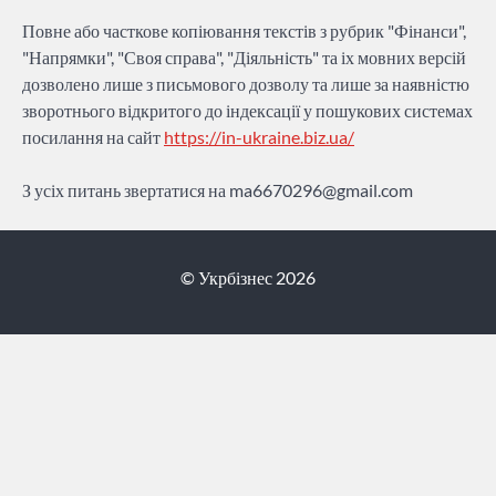
Повне або часткове копіювання текстів з рубрик "Фінанси",
"Напрямки", "Своя справа", "Діяльність" та іх мовних версій
дозволено лише з письмового дозволу та лише за наявністю
зворотнього відкритого до індексації у пошукових системах
посилання на сайт
https://in-ukraine.biz.ua/
З усіх питань звертатися на
ma6670296@gmail.com
© Укрбізнес 2026