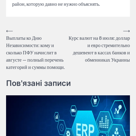
район, которую давно не нужно объяснять.
Post
⟵
⟶
Выплаты ко Дню
Курс валют на 8 июля: доллар
navigation
Независимости: кому и
и евро стремительно
сколько ПФУ начислит в
дешевеют в кассах банков и
августе — полный перечень
обменниках Украины
категорий и суммы помощи.
Пов'язані записи