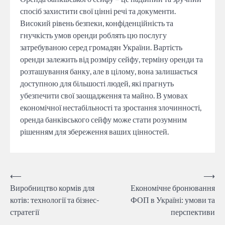
спосіб захистити свої цінні речі та документи.
Високий рівень безпеки, конфіденційність та
гнучкість умов оренди роблять цю послугу
затребуваною серед громадян України. Вартість
оренди залежить від розміру сейфу, терміну оренди та
розташування банку, але в цілому, вона залишається
доступною для більшості людей, які прагнуть
убезпечити свої заощадження та майно. В умовах
економічної нестабільності та зростання злочинності,
оренда банківського сейфу може стати розумним
рішенням для збереження ваших цінностей.
Навігація
⟵
⟶
Виробництво кормів для
Економічне бронювання
записів
котів: технології та бізнес-
ФОП в Україні: умови та
стратегії
перспективи