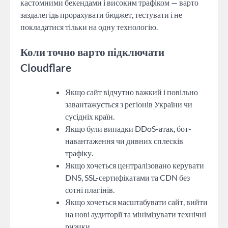
кастомними бекендами і високим трафіком — варто
заздалегідь прорахувати бюджет, тестувати і не
покладатися тільки на одну технологію.
Коли точно варто підключати
Cloudflare
Якщо сайт відчутно важкий і повільно
завантажується з регіонів України чи
сусідніх країн.
Якщо були випадки DDoS-атак, бот-
навантаження чи дивних сплесків
трафіку.
Якщо хочеться централізовано керувати
DNS, SSL-сертифікатами та CDN без
сотні плагінів.
Якщо хочеться масштабувати сайт, вийти
на нові аудиторії та мінімізувати технічні
ризики.