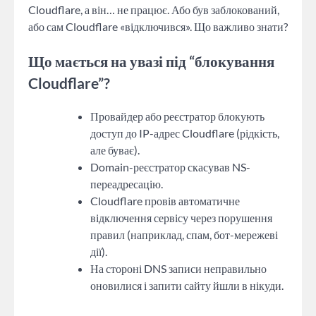
Cloudflare, а він… не працює. Або був заблокований,
або сам Cloudflare «відключився». Що важливо знати?
Що мається на увазі під “блокування
Cloudflare”?
Провайдер або реєстратор блокують
доступ до IP-адрес Cloudflare (рідкість,
але буває).
Domain-реєстратор скасував NS-
переадресацію.
Cloudflare провів автоматичне
відключення сервісу через порушення
правил (наприклад, спам, бот-мережеві
дії).
На стороні DNS записи неправильно
оновилися і запити сайту йшли в нікуди.