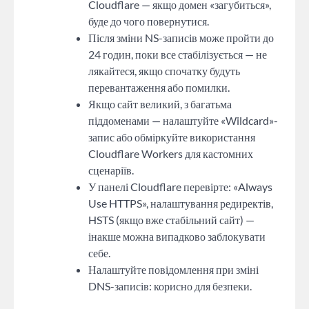
Cloudflare — якщо домен «загубиться»,
буде до чого повернутися.
Після зміни NS-записів може пройти до
24 годин, поки все стабілізується — не
лякайтеся, якщо спочатку будуть
перевантаження або помилки.
Якщо сайт великий, з багатьма
піддоменами — налаштуйте «Wildcard»-
запис або обміркуйте використання
Cloudflare Workers для кастомних
сценаріїв.
У панелі Cloudflare перевірте: «Always
Use HTTPS», налаштування редиректів,
HSTS (якщо вже стабільний сайт) —
інакше можна випадково заблокувати
себе.
Налаштуйте повідомлення при зміні
DNS-записів: корисно для безпеки.