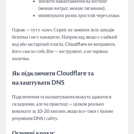
знизити навантаження на хостинг
(менше витрат, менше тяганини),
мінімізувати ризик простоїв через атаки.
Однак — тут є «але». Сервіс не замінює всіх заходів
безпеки і не є панацеєю. Наприклад, якщо є слабкий
код або застарілий плагін, Cloudflare не виправить
його сам по собі. Він — інструмент, а не чарівна
паличка.
Як підключити Cloudflare та
налаштувати DNS
Підключення та налаштування можуть здаватися
складними, але на практиці — цілком реально
виконати за 10-20 хвилин, якщо все-таки є базове
розуміння DNS і сайту.
Основні кроки: