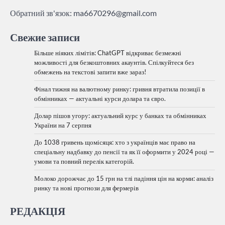
Обратний зв'язок:
ma6670296@gmail.com
Свежие записи
Більше ніяких лімітів: ChatGPT відкриває безмежні
можливості для безкоштовних акаунтів. Спілкуйтеся без
обмежень на текстові запити вже зараз!
Фінал тижня на валютному ринку: гривня втратила позиції в
обмінниках — актуальні курси долара та євро.
Долар пішов угору: актуальний курс у банках та обмінниках
України на 7 серпня
До 1038 гривень щомісяця: хто з українців має право на
спеціальну надбавку до пенсії та як її оформити у 2024 році —
умови та повний перелік категорій.
Молоко дорожчає до 15 грн на тлі падіння цін на корми: аналіз
ринку та нові прогнози для фермерів
РЕДАКЦІЯ