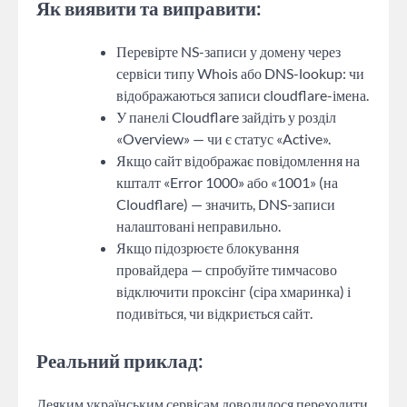
Як виявити та виправити:
Перевірте NS-записи у домену через
сервіси типу Whois або DNS-lookup: чи
відображаються записи cloudflare-імена.
У панелі Cloudflare зайдіть у розділ
«Overview» — чи є статус «Active».
Якщо сайт відображає повідомлення на
кшталт «Error 1000» або «1001» (на
Cloudflare) — значить, DNS-записи
налаштовані неправильно.
Якщо підозрюєте блокування
провайдера — спробуйте тимчасово
відключити проксінг (сіра хмаринка) і
подивіться, чи відкриється сайт.
Реальний приклад:
Деяким українським сервісам доводилося переходити