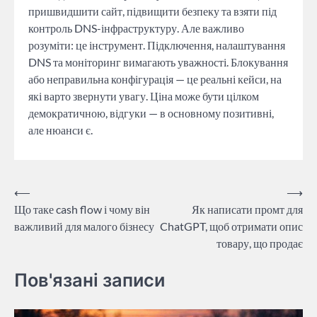
пришвидшити сайт, підвищити безпеку та взяти під
контроль DNS-інфраструктуру. Але важливо
розуміти: це інструмент. Підключення, налаштування
DNS та моніторинг вимагають уважності. Блокування
або неправильна конфігурація — це реальні кейси, на
які варто звернути увагу. Ціна може бути цілком
демократичною, відгуки — в основному позитивні,
але нюанси є.
Навігація
⟵
⟶
Що таке cash flow і чому він
Як написати промт для
записів
важливий для малого бізнесу
ChatGPT, щоб отримати опис
товару, що продає
Пов'язані записи