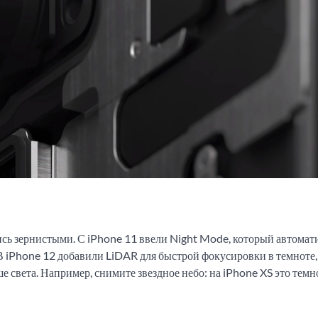
сь зернистыми. С iPhone 11 ввели Night Mode, который автомат
В iPhone 12 добавили LiDAR для быстрой фокусировки в темноте, 
 света. Например, снимите звездное небо: на iPhone XS это темн