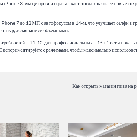
на iPhone X зум цифровой и размывает, тогда как более новые со
Phone 7 до 12 МП с автофокусом в 14-м, что улучшает селфи в г
рнитур, делая записи объемными.
отребностей – 11-12, для профессиональных – 15+. Тесты показы
. Экспериментируйте с режимами, чтобы максимально использова
Как открыть магазин пива на р