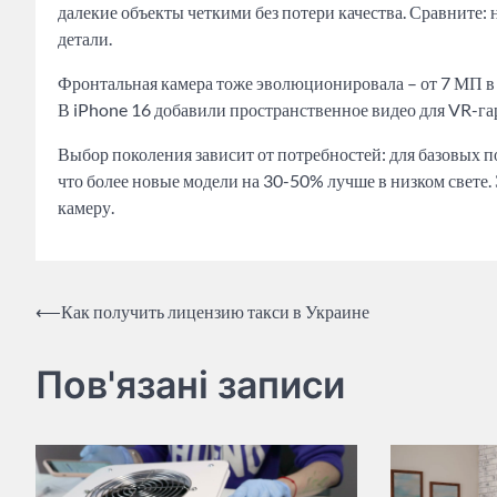
далекие объекты четкими без потери качества. Сравните: 
детали.
Фронтальная камера тоже эволюционировала – от 7 МП в i
В iPhone 16 добавили пространственное видео для VR-га
Выбор поколения зависит от потребностей: для базовых п
что более новые модели на 30-50% лучше в низком свете
камеру.
Post
⟵
Как получить лицензию такси в Украине
navigation
Пов'язані записи