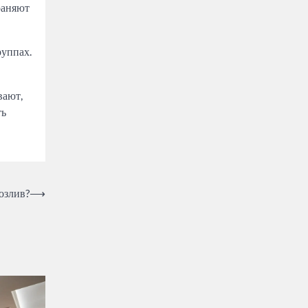
храняют
руппах.
вают,
ть
озлив?
⟶