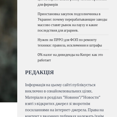
для фермерів
Приостановка закупок подсолнечника в
Украине: почему перерабатывающие заводы
массово ставят рынок на паузу и какие
последствия для аграриев.
Нужен ли ПРРО для ФОП по ремонту
техники: правила, исключения и штрафы
0% налог на дивиденды на Кипре: как это
работает
РЕДАКЦІЯ
Інформація на цьому сайті публікується
виключно в ознайомлювальних цілях.
Матеріали в розділах "Новини"/"Новости"
взяті з відкритих джерел зі зворотнім
посиланнями на інтернет-джерела. Права на
контент у вказаних рубриках належать їхнім