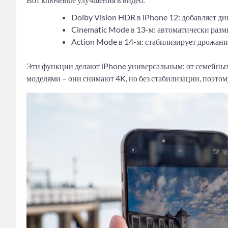
Dolby Vision HDR в iPhone 12: добавляет д
Cinematic Mode в 13-м: автоматически размы
Action Mode в 14-м: стабилизирует дрожание
Эти функции делают iPhone универсальным: от семейных
моделями – они снимают 4K, но без стабилизации, поэтом