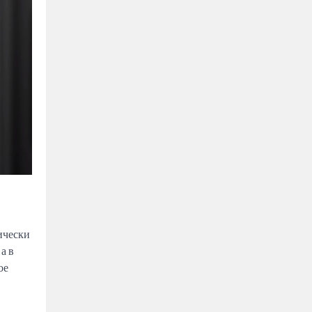
ически
а в
ое