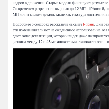
кадров в движении. Старые модели фиксируют размытые об
Со временем разрешение выросло до 12 МП в iPhone 8, но
МП ловит мелкие детали, такие как текстура листьев или 
Подробнее о сенсорах рассказали на сайте
І-грані
. Они ра
эти изменения влияют на ежедневное использование, без 
дают запас детализации, который виден даже на экране те
разница между 12 и 48 мегапикселями становится очень 