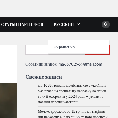
СТАТЬИ ПАРТНЕРОВ
РУССКИЙ
Українська
Search
Обратний зв'язок:
ma6670296@gmail.com
Свежие записи
До 1038 гривень щомісяця: хто з українців
має право на спеціальну надбавку до пенсії
та як її оформити у 2024 році — умови та
повний перелік категорій.
Молоко дорожчає до 15 грн на тлі падіння
цін на корми: аналіз ринку та нові прогнози