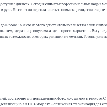
 доступнее для всех. Сегодня снимать профессиональные кадры м
в руке. Но стоит ли переплачивать за новые модели, если старые 
4 до iPhone 16 и что из этого действительно влияет на ваши сним
кажем, где разница ощутима, а где — просто маркетинг. Вы увиди
ывать возможности, о которых раньше и не мечтали. Готовы узнать,
лей, достаточно для повседневных фото, но с шумом в темноте. С
етализацию, а в Plus-моделях – оптическая стабилизация для че