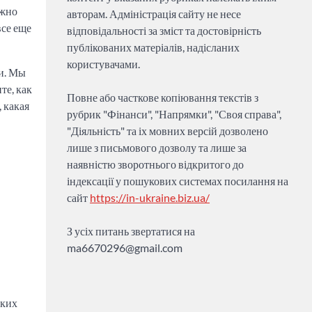
ожно
авторам. Адміністрація сайту не несе
все еще
відповідальності за зміст та достовірність
публікованих матеріалів, надісланих
користувачами.
ки. Мы
те, как
Повне або часткове копіювання текстів з
 какая
рубрик "Фінанси", "Напрямки", "Своя справа",
"Діяльність" та іх мовних версій дозволено
лише з письмового дозволу та лише за
наявністю зворотнього відкритого до
індексації у пошукових системах посилання на
сайт
https://in-ukraine.biz.ua/
З усіх питань звертатися на
ma6670296@gmail.com
тких