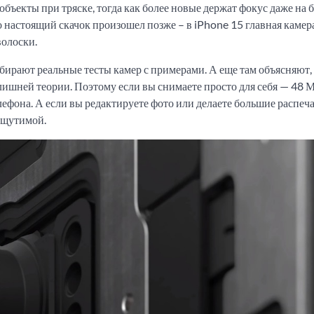
ъекты при тряске, тогда как более новые держат фокус даже на б
 настоящий скачок произошел позже – в iPhone 15 главная камер
волоски.
збирают реальные тесты камер с примерами. А еще там объясняют,
лишней теории. Поэтому если вы снимаете просто для себя — 48 
лефона. А если вы редактируете фото или делаете большие распеч
ощутимой.