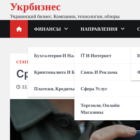
Укрбизнес
Skip
to
Украинcкий бизнес. Компании, технологии, обзоры
content
ФИНАНСЫ
НАПРАВЛЕНИЯ
Бухгалтерия И Налоги
IT И Интернет
И
СТАТЬИ ПАРТНЕРОВ
Сравнение камер iPho
Криптовалюта И Биржи
Связь И Реклама
22.12.2025
Платежи, Кредиты, Банки
Сфера Услуг
Торговля, Онлайн
Магазины