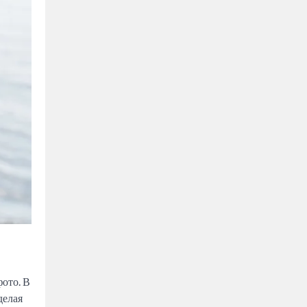
ото. В
делая