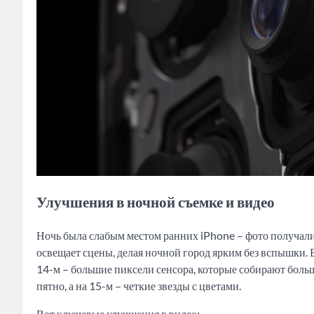
Улучшения в ночной съемке и видео
Ночь была слабым местом ранних iPhone – фото получали
освещает сцены, делая ночной город ярким без вспышки. 
14-м – большие пиксели сенсора, которые собирают больше
пятно, а на 15-м – четкие звезды с цветами.
Вот ключевые улучшения в видео: