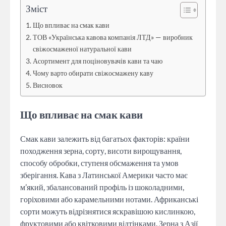
Зміст
Що впливає на смак кави
ТОВ «Українська кавова компанія ЛТД» — виробник
свіжосмаженої натуральної кави
Асортимент для поціновувачів кави та чаю
Чому варто обирати свіжосмажену каву
Висновок
Що впливає на смак кави
Смак кави залежить від багатьох факторів: країни
походження зерна, сорту, висоти вирощування,
способу обробки, ступеня обсмаження та умов
зберігання. Кава з Латинської Америки часто має
м’який, збалансований профіль із шоколадними,
горіховими або карамельними нотами. Африканські
сорти можуть відрізнятися яскравішою кислинкою,
фруктовими або квітковими відтінками. Зерна з Азії