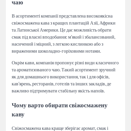
чаю
В асортименті компанії представлена високоякісна
свіжосмажена кава з кращих плантацій Азії, Африки
та Латинської Америки. Це дає можливість обрати
смак під власні вподобання: м’який і збалансований,
насичений і міцний, з легкою кислинкою або з
вираженими шоколадно-горіховими нотами.
Окрім кави, компанія пропонує різні види класичного
та ароматизованого чаю. Такий асортимент зручний
як для домашнього використання, так і для офісів,
кав’ярень, ресторанів, готелів та інших закладів, де
важливо підтримувати стабільну якість напоїв.
Чому варто обирати свіжосмажену
каву
Свіжосмажена кава краще зберігає аромат, смак і