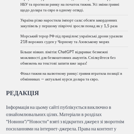
НБУ та прогнози ринку на початок тижня. Усі зміни гривні
щодо долара та євро в одному огляді.
Україна різко наростила імпорт сала: обсяги закордонних
закупівель у першому півріччі зросли понад як у 1,5 раза
Морський терор РФ під прицілом: українські дрони уразили
218 ворожих суден у Чорному та Азовському морях
Більше ніяких лімітів: ChatGPT відкриває безмежні
можливості для безкоштовних акаунтів. Спілкуйтеся без
обмежень на текстові запити вже зараз!
Фінал тижня на валютному ринку: гривня втратила позиції в
обмінниках — актуальні курси долара та євро.
РЕДАКЦІЯ
Інформація на цьому сайті публікується виключно в
ознайомлювальних цілях. Матеріали в розділах
"Новини"/"Новости" взяті з відкритих джерел зі зворотнім
посиланнями на інтернет-джерела. Права на контент у