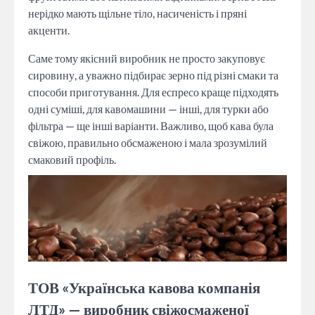
нерідко мають щільне тіло, насиченість і пряні
акценти.
Саме тому якісний виробник не просто закуповує
сировину, а уважно підбирає зерно під різні смаки та
способи приготування. Для еспресо краще підходять
одні суміші, для кавомашини — інші, для турки або
фільтра — ще інші варіанти. Важливо, щоб кава була
свіжою, правильно обсмаженою і мала зрозумілий
смаковий профіль.
ТОВ «Українська кавова компанія
ЛТД» — виробник свіжосмаженої