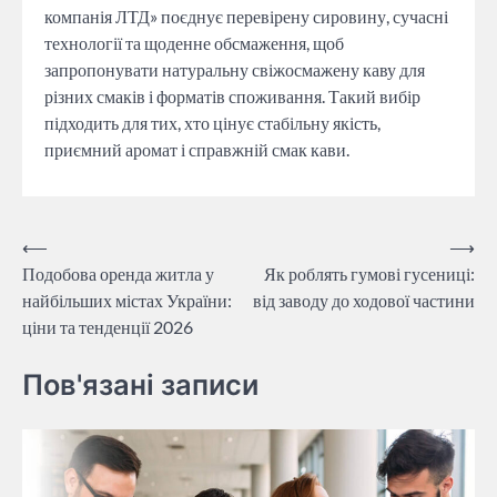
компанія ЛТД» поєднує перевірену сировину, сучасні
технології та щоденне обсмаження, щоб
запропонувати натуральну свіжосмажену каву для
різних смаків і форматів споживання. Такий вибір
підходить для тих, хто цінує стабільну якість,
приємний аромат і справжній смак кави.
Навігація
⟵
⟶
Подобова оренда житла у
Як роблять гумові гусениці:
записів
найбільших містах України:
від заводу до ходової частини
ціни та тенденції 2026
Пов'язані записи