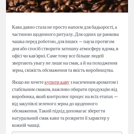
Кава давно стала не просто напоєм для бадьорості, а
частиною щоденного ритуалу. Для одних це ранкова
чашка перед роботою, для інших — пауза протягом
дня або спосіб створити затишну атмосферу вдома, в
офісі чи кав’ярні. Саме тому все більше людей
звертають увагу не лише на смак, а й на походження
зерна, свіжість обсмаження та якість виробництва.
Якщо ви хочете
купити каву
з насиченим ароматом і
стабільним смаком, важливо обирати продукцію від
виробника, який контролює процес на всіх етапах —
від закупівлі зеленого зерна до щоденного
обсмаження. Такий підхід допомагає зберегти
натуральний смак кави та розкрити її характер у
кожній чашці.