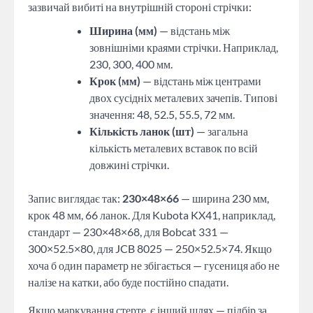
зазвичай вибиті на внутрішній стороні стрічки:
Ширина (мм)
— відстань між
зовнішніми краями стрічки. Наприклад,
230, 300, 400 мм.
Крок (мм)
— відстань між центрами
двох сусідніх металевих зачепів. Типові
значення: 48, 52.5, 55.5, 72 мм.
Кількість ланок (шт)
— загальна
кількість металевих вставок по всій
довжині стрічки.
Запис виглядає так:
230×48×66
— ширина 230 мм,
крок 48 мм, 66 ланок. Для Kubota KX41, наприклад,
стандарт — 230×48×68, для Bobcat 331 —
300×52.5×80, для JCB 8025 — 250×52.5×74. Якщо
хоча б один параметр не збігається — гусениця або не
налізе на катки, або буде постійно спадати.
Якщо маркування стерте, є інший шлях — підбір за