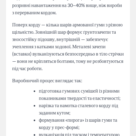
розривні навантаження на 30–40% вище, ніж вироби
з перерваним кордом.
Поверх корду — кілька шарів армованої гуми з різною
щільністю. Зовнішній шар формує ґрунтозачепи та
зносостійку підошву, внутрішній — забезпечує
зчеплення з катками ходової. Металеві зачепи
(вставки) вулканізуються безпосередньо в тіло стрічки
— вони не кріпляться болтами, тому не розбовтуються
під час роботи.
Виробничий процес виглядає так:
підготовка гумових сумішей із різними
показниками твердості та еластичності;
нарізка та намотка сталевого корду під
заданим кутом;
формування «пирога» із шарів гуми та
корду у прес-формі;
вулканізація під тиском і температурою