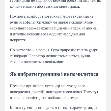
гусеницями не ущільнює верхній родючий шар так, як
колісна машина або вузькі металеві траки.
По-третє, комфорт і поверхні. Гумова гусениця не
руйнує асфальт, бруківку чи підлогу складу. Міні-
екскаватор може заїхати в підземний паркінг або на
плиточне мощення без жодних наслідків для
покриття.
По-четверте — вібрація. Гума природно гасить удари
та вібрації. Оператор менше втомлюється, вузли
техніки зношуються повільніше.
Як вибрати гусеницю і не помилитися
Помилка при виборі гусениці коштує дорого —
повернення, простій, повторне замовлення. Тому тут
важлива точність, а не наближені розміри.
Кожна гусениця описується трьома параметрами, які