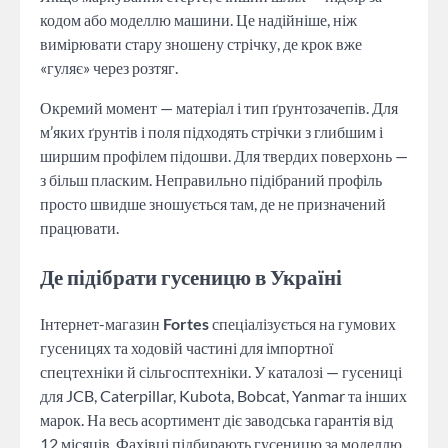
кодом або моделлю машини. Це надійніше, ніж
вимірювати стару зношену стрічку, де крок вже
«гуляє» через розтяг.
Окремий момент — матеріал і тип ґрунтозачепів. Для
м’яких ґрунтів і поля підходять стрічки з глибшим і
ширшим профілем підошви. Для твердих поверхонь —
з більш пласким. Неправильно підібраний профіль
просто швидше зношується там, де не призначений
працювати.
Де підібрати гусеницю в Україні
Інтернет-магазин
Fortes
спеціалізується на гумових
гусеницях та ходовій частині для імпортної
спецтехніки й сільгосптехніки. У каталозі — гусениці
для JCB, Caterpillar, Kubota, Bobcat, Yanmar та інших
марок. На весь асортимент діє заводська гарантія від
12 місяців. Фахівці підбирають гусеницю за моделлю