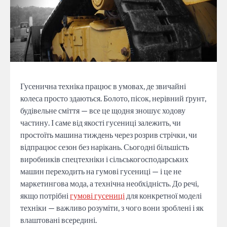
Гусенична техніка працює в умовах, де звичайні
колеса просто здаються. Болото, пісок, нерівний ґрунт,
будівельне сміття — все це щодня зношує ходову
частину. І саме від якості гусениці залежить, чи
простоїть машина тиждень через розрив стрічки, чи
відпрацює сезон без нарікань. Сьогодні більшість
виробників спецтехніки і сільськогосподарських
машин переходить на гумові гусениці — і це не
маркетингова мода, а технічна необхідність. До речі,
якщо потрібні
гумові гусениці
для конкретної моделі
техніки — важливо розуміти, з чого вони зроблені і як
влаштовані всередині.