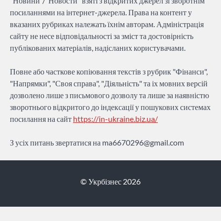
"Новини"/"Новости" взяті з відкритих джерел зі зворотнім
посиланнями на інтернет-джерела. Права на контент у
вказаних рубриках належать їхнім авторам. Адміністрація
сайту не несе відповідальності за зміст та достовірність
публікованих матеріалів, надісланих користувачами.
Повне або часткове копіювання текстів з рубрик "Фінанси",
"Напрямки", "Своя справа", "Діяльність" та іх мовних версій
дозволено лише з письмового дозволу та лише за наявністю
зворотнього відкритого до індексації у пошукових системах
посилання на сайт
https://in-ukraine.biz.ua/
З усіх питань звертатися на
ma6670296@gmail.com
© Укрбізнес 2026