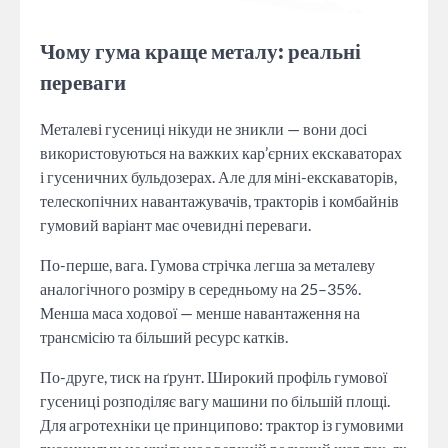
Чому гума краще металу: реальні
переваги
Металеві гусениці нікуди не зникли — вони досі
використовуються на важких кар’єрних екскаваторах
і гусеничних бульдозерах. Але для міні-екскаваторів,
телескопічних навантажувачів, тракторів і комбайнів
гумовий варіант має очевидні переваги.
По-перше, вага. Гумова стрічка легша за металеву
аналогічного розміру в середньому на 25–35%.
Менша маса ходової — менше навантаження на
трансмісію та більший ресурс катків.
По-друге, тиск на ґрунт. Широкий профіль гумової
гусениці розподіляє вагу машини по більшій площі.
Для агротехніки це принципово: трактор із гумовими