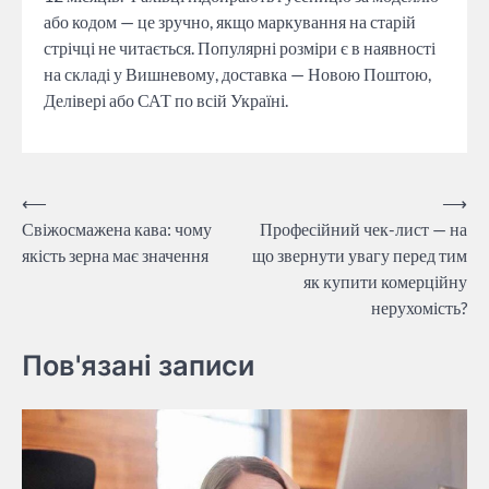
або кодом — це зручно, якщо маркування на старій
стрічці не читається. Популярні розміри є в наявності
на складі у Вишневому, доставка — Новою Поштою,
Делівері або САТ по всій Україні.
Навігація
⟵
⟶
Свіжосмажена кава: чому
Професійний чек-лист — на
записів
якість зерна має значення
що звернути увагу перед тим
як купити комерційну
нерухомість?
Пов'язані записи