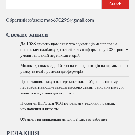
Search
Обратний зв'язок:
ma6670296@gmail.com
Свежие записи
До 1038 гривень щомісяця: хто з українців має право на
спеціальну надбавку до пенсії та як її оформити у 2024 році —
умови та повний перелік категорій.
Молоко дорожчає до 15 грн на тлі падіння цін на корми: аналіз
ринку та нові прогнози для фермерів
Приостановка закупок подсолнечника в Украине: почему
перерабатывающие заводы массово ставят рынок на паузу и
какие последствия для аграриев.
Нужен ли ПРРО для ФОП по ремонту техники: правила,
исключения и штрафы
0% налог на дивиденды на Кипре: как это работает
РЕДАКЦІЯ