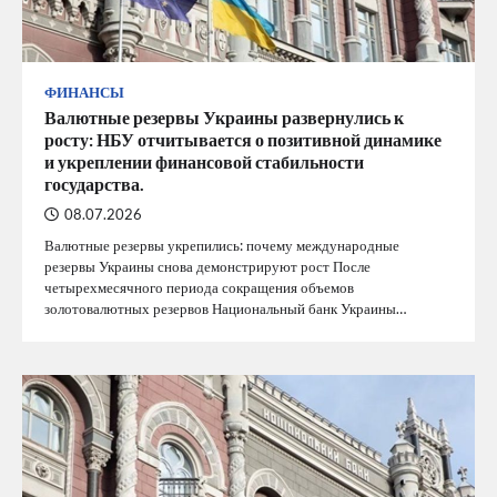
ФИНАНСЫ
Валютные резервы Украины развернулись к
росту: НБУ отчитывается о позитивной динамике
и укреплении финансовой стабильности
государства.
08.07.2026
Валютные резервы укрепились: почему международные
резервы Украины снова демонстрируют рост После
четырехмесячного периода сокращения объемов
золотовалютных резервов Национальный банк Украины…