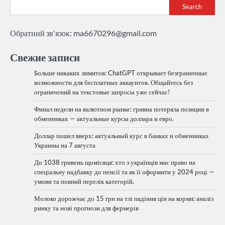
Search
Обратний зв'язок:
ma6670296@gmail.com
Свежие записи
Больше никаких лимитов: ChatGPT открывает безграничные
возможности для бесплатных аккаунтов. Общайтесь без
ограничений на текстовые запросы уже сейчас!
Финал недели на валютном рынке: гривна потеряла позиции в
обменниках — актуальные курсы доллара и евро.
Доллар пошел вверх: актуальный курс в банках и обменниках
Украины на 7 августа
До 1038 гривень щомісяця: хто з українців має право на
спеціальну надбавку до пенсії та як її оформити у 2024 році —
умови та повний перелік категорій.
Молоко дорожчає до 15 грн на тлі падіння цін на корми: аналіз
ринку та нові прогнози для фермерів