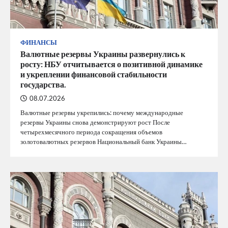
ФИНАНСЫ
Валютные резервы Украины развернулись к
росту: НБУ отчитывается о позитивной динамике
и укреплении финансовой стабильности
государства.
08.07.2026
Валютные резервы укрепились: почему международные
резервы Украины снова демонстрируют рост После
четырехмесячного периода сокращения объемов
золотовалютных резервов Национальный банк Украины…