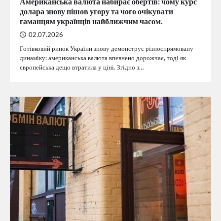
Американська валюта набирає обертів: чому курс
долара знову пішов угору та чого очікувати
гаманцям українців найближчим часом.
02.07.2026
Готівковий ринок України знову демонструє різноспрямовану
динаміку: американська валюта впевнено дорожчає, тоді як
європейська дещо втратила у ціні. Згідно з…