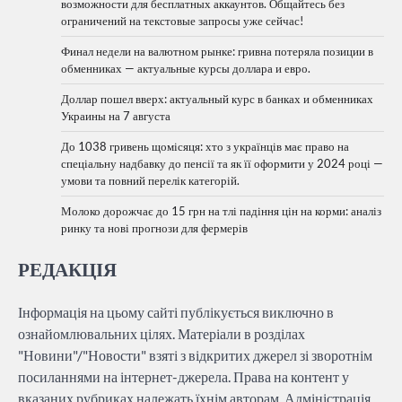
возможности для бесплатных аккаунтов. Общайтесь без
ограничений на текстовые запросы уже сейчас!
Финал недели на валютном рынке: гривна потеряла позиции в
обменниках — актуальные курсы доллара и евро.
Доллар пошел вверх: актуальный курс в банках и обменниках
Украины на 7 августа
До 1038 гривень щомісяця: хто з українців має право на
спеціальну надбавку до пенсії та як її оформити у 2024 році —
умови та повний перелік категорій.
Молоко дорожчає до 15 грн на тлі падіння цін на корми: аналіз
ринку та нові прогнози для фермерів
РЕДАКЦІЯ
Інформація на цьому сайті публікується виключно в
ознайомлювальних цілях. Матеріали в розділах
"Новини"/"Новости" взяті з відкритих джерел зі зворотнім
посиланнями на інтернет-джерела. Права на контент у
вказаних рубриках належать їхнім авторам. Адміністрація