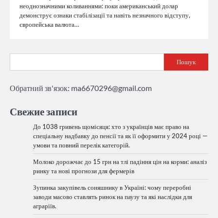
неоднозначними коливаннями: поки американський долар
демонструє ознаки стабілізації та навіть незначного відступу,
європейська валюта…
Пошук
Обратний зв'язок:
ma6670296@gmail.com
Свежие записи
До 1038 гривень щомісяця: хто з українців має право на
спеціальну надбавку до пенсії та як її оформити у 2024 році —
умови та повний перелік категорій.
Молоко дорожчає до 15 грн на тлі падіння цін на корми: аналіз
ринку та нові прогнози для фермерів
Зупинка закупівель соняшнику в Україні: чому переробні
заводи масово ставлять ринок на паузу та які наслідки для
аграріїв.