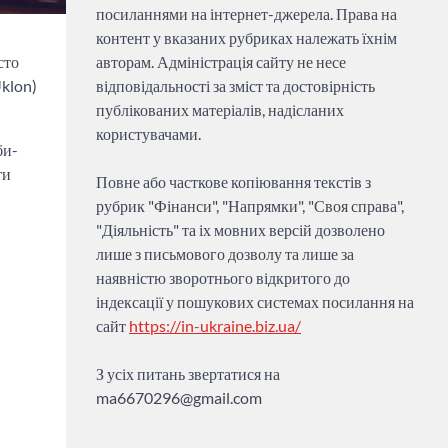
посиланнями на інтернет-джерела. Права на
контент у вказаних рубриках належать їхнім
сто
авторам. Адміністрація сайту не несе
Uklon)
відповідальності за зміст та достовірність
публікованих матеріалів, надісланих
користувачами.
би-
ти
Повне або часткове копіювання текстів з
рубрик "Фінанси", "Напрямки", "Своя справа",
"Діяльність" та іх мовних версій дозволено
лише з письмового дозволу та лише за
наявністю зворотнього відкритого до
індексації у пошукових системах посилання на
сайт
https://in-ukraine.biz.ua/
З усіх питань звертатися на
ma6670296@gmail.com