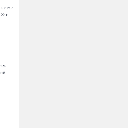
як саме
 3-тя
ку.
ний