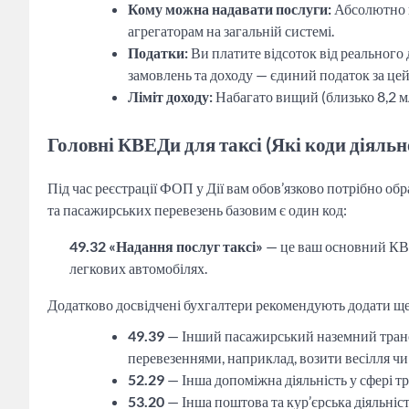
Кому можна надавати послуги:
Абсолютно в
агрегаторам на загальній системі.
Податки:
Ви платите відсоток від реального
замовлень та доходу — єдиний податок за цей
Ліміт доходу:
Набагато вищий (близько 8,2 мл
Головні КВЕДи для таксі (Які коди діяльн
Під час реєстрації ФОП у Дії вам обов’язково потрібно об
та пасажирських перевезень базовим є один код:
49.32 «Надання послуг таксі»
— це ваш основний КВЕ
легкових автомобілях.
Додатково досвідчені бухгалтери рекомендують додати ще 
49.39
— Інший пасажирський наземний транс
перевезеннями, наприклад, возити весілля чи 
52.29
— Інша допоміжна діяльність у сфері т
53.20
— Інша поштова та кур’єрська діяльніс