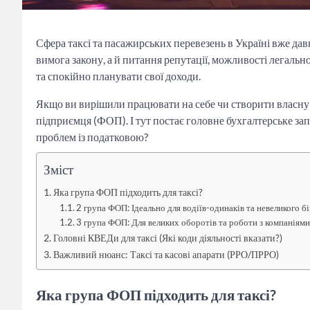
Сфера таксі та пасажирських перевезень в Україні вже давн
вимога закону, а й питання репутації, можливості легальн
та спокійно планувати свої доходи.
Якщо ви вирішили працювати на себе чи створити власну 
підприємця (ФОП). І тут постає головне бухгалтерське зап
проблем із податковою?
Зміст
Яка група ФОП підходить для таксі?
2 група ФОП: Ідеально для водіїв-одинаків та невеликого б
3 група ФОП: Для великих оборотів та роботи з компаніям
Головні КВЕДи для таксі (Які коди діяльності вказати?)
Важливий нюанс: Таксі та касові апарати (РРО/ПРРО)
Яка група ФОП підходить для таксі?