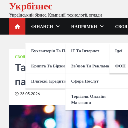
Укрбізнес
Перейти
до
Український бізнес. Компанії, технології, огляди
вмісту
ФІНАНСИ
НАПРЯМКИ
СВОЯ
Бухгалтерія Та Податки
IT Та Інтернет
Ідеї
СВОЯ СПРАВА
ФОП
Таксі та ФОП: яку груп
Крипта Та Біржи
Зв’язок Та Реклама
ФОП
пасажирських перевез
Платежі, Кредити, Банки
Сфера Послуг
28.05.2026
Торгівля, Онлайн
Магазини