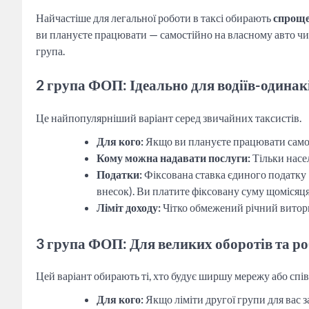
Найчастіше для легальної роботи в таксі обирають
спроще
ви плануєте працювати — самостійно на власному авто чи 
група.
2 група ФОП: Ідеально для водіїв-одинакі
Це найпопулярніший варіант серед звичайних таксистів.
Для кого:
Якщо ви плануєте працювати самост
Кому можна надавати послуги:
Тільки насе
Податки:
Фіксована ставка єдиного податку 
внесок). Ви платите фіксовану суму щомісяця,
Ліміт доходу:
Чітко обмежений річний виторг 
3 група ФОП: Для великих оборотів та р
Цей варіант обирають ті, хто будує ширшу мережу або сп
Для кого:
Якщо ліміти другої групи для вас з