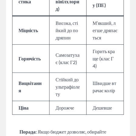
стика
вінілхлори
у (ПЕ)
д)
Висока, сті
М’якший, л
Міцність
йкий до по
егше дряпає
дряпин
ться
Горить кра
Самозатуха
Горючість
ще (клас Г
є (клас Г2)
4)
Стійкий до
Вицвітанн
Швидше вт
ультрафіоле
я
рачає колір
ту
Ціна
Дорожче
Дешевше
Порада:
Якщо бюджет дозволяє, обирайте