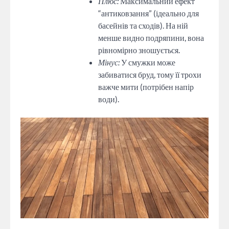
Плюс:
Максимальний ефект
“антиковзання” (ідеально для
басейнів та сходів). На ній
менше видно подряпини, вона
рівномірно зношується.
Мінус:
У смужки може
забиватися бруд, тому її трохи
важче мити (потрібен напір
води).