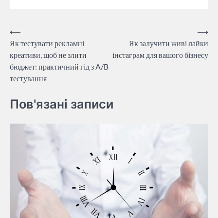
Навігація
⟵
⟶
Як тестувати рекламні
Як залучити живі лайки
записів
креативи, щоб не злити
інстаграм для вашого бізнесу
бюджет: практичний гід з A/B
тестування
Пов'язані записи