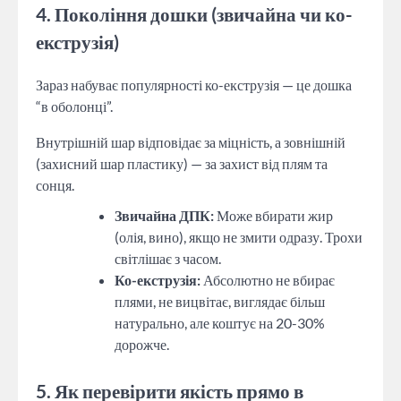
4. Покоління дошки (звичайна чи ко-
екструзія)
Зараз набуває популярності ко-екструзія — це дошка
“в оболонці”.
Внутрішній шар відповідає за міцність, а зовнішній
(захисний шар пластику) — за захист від плям та
сонця.
Звичайна ДПК:
Може вбирати жир
(олія, вино), якщо не змити одразу. Трохи
світлішає з часом.
Ко-екструзія:
Абсолютно не вбирає
плями, не вицвітає, виглядає більш
натурально, але коштує на 20-30%
дорожче.
5. Як перевірити якість прямо в