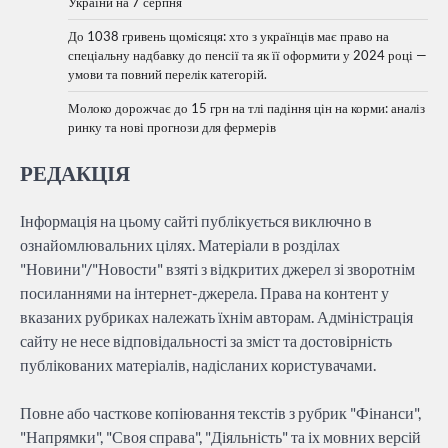
України на 7 серпня
До 1038 гривень щомісяця: хто з українців має право на
спеціальну надбавку до пенсії та як її оформити у 2024 році —
умови та повний перелік категорій.
Молоко дорожчає до 15 грн на тлі падіння цін на корми: аналіз
ринку та нові прогнози для фермерів
РЕДАКЦІЯ
Інформація на цьому сайті публікується виключно в
ознайомлювальних цілях. Матеріали в розділах
"Новини"/"Новости" взяті з відкритих джерел зі зворотнім
посиланнями на інтернет-джерела. Права на контент у
вказаних рубриках належать їхнім авторам. Адміністрація
сайту не несе відповідальності за зміст та достовірність
публікованих матеріалів, надісланих користувачами.
Повне або часткове копіювання текстів з рубрик "Фінанси",
"Напрямки", "Своя справа", "Діяльність" та іх мовних версій