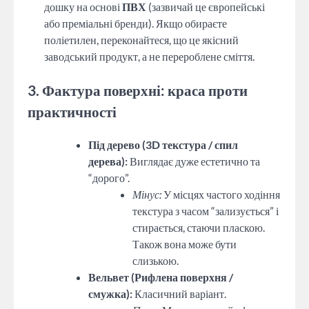
дошку на основі
ПВХ
(зазвичай це європейські
або преміальні бренди). Якщо обираєте
поліетилен, переконайтеся, що це якісний
заводський продукт, а не перероблене сміття.
3. Фактура поверхні: краса проти
практичності
Під дерево (3D текстура / спил
дерева):
Виглядає дуже естетично та
“дорого”.
Мінус:
У місцях частого ходіння
текстура з часом “зализується” і
стирається, стаючи пласкою.
Також вона може бути
слизькою.
Вельвет (Рифлена поверхня /
смужка):
Класичний варіант.