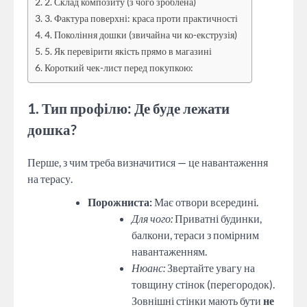
2. Склад композиту (з чого зроблена)
3. Фактура поверхні: краса проти практичності
4. Покоління дошки (звичайна чи ко-екструзія)
5. Як перевірити якість прямо в магазині
Короткий чек-лист перед покупкою:
1. Тип профілю: Де буде лежати
дошка?
Перше, з чим треба визначитися — це навантаження
на терасу.
Порожниста:
Має отвори всередині.
Для чого:
Приватні будинки,
балкони, тераси з помірним
навантаженням.
Нюанс:
Звертайте увагу на
товщину стінок (перегородок).
Зовнішні стінки мають бути
не