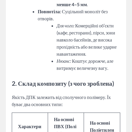
менше 4–5 мм
.
Повнотіла:
Суцільний моноліт без
отворів.
Для чого:
Комерційні об’єкти
(кафе, ресторани), пірси, зони
навколо басейнів, де висока
прохідність або велике ударне
навантаження.
Нюанс:
Коштує дорожче, але
витримує величезну вагу.
2. Склад композиту (з чого зроблена)
Якість ДПК залежить від сполучного полімеру. Їх
буває два основних типи:
На основі
На основі
Характери
ПВХ (Полі
Поліетилен