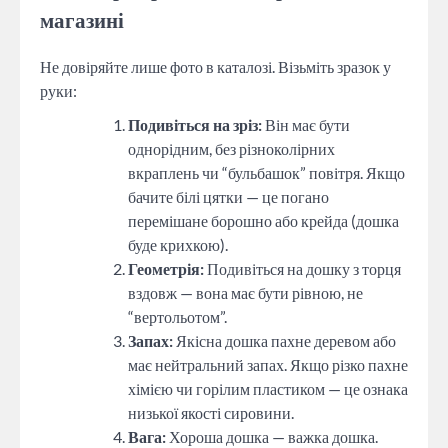
магазині
Не довіряйте лише фото в каталозі. Візьміть зразок у
руки:
Подивіться на зріз:
Він має бути
однорідним, без різноколірних
вкраплень чи “бульбашок” повітря. Якщо
бачите білі цятки — це погано
перемішане борошно або крейда (дошка
буде крихкою).
Геометрія:
Подивіться на дошку з торця
вздовж — вона має бути рівною, не
“вертольотом”.
Запах:
Якісна дошка пахне деревом або
має нейтральний запах. Якщо різко пахне
хімією чи горілим пластиком — це ознака
низької якості сировини.
Вага:
Хороша дошка — важка дошка.