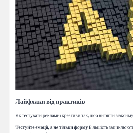
Лайфхаки від практиків
Як тестувати рекламні креативи так, щоб витягти максимум?
Тестуйте емоції, а не тільки форму
Більшість зациклюють