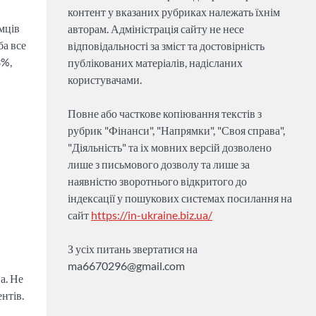
контент у вказаних рубриках належать їхнім
ємців
авторам. Адміністрація сайту не несе
ба все
відповідальності за зміст та достовірність
3%,
публікованих матеріалів, надісланих
користувачами.
Повне або часткове копіювання текстів з
рубрик "Фінанси", "Напрямки", "Своя справа",
"Діяльність" та іх мовних версій дозволено
лише з письмового дозволу та лише за
наявністю зворотнього відкритого до
індексації у пошукових системах посилання на
сайт
https://in-ukraine.biz.ua/
З усіх питань звертатися на
ma6670296@gmail.com
а. Не
нтів.