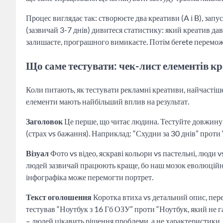
Процес виглядає так: створюєте два креативи (A і B), зап
(зазвичай 3-7 днів) дивитеся статистику: який креатив дав
залишаєте, програшного вимикаєте. Потім беrete переможця
Що саме тестувати: чек-лист елементів к
Коли питають, як тестувати рекламні креативи, найчастіше
елементи мають найбільший вплив на результат.
Заголовок
Це перше, що читає людина. Тестуйте довжину (
(страх vs бажання). Наприклад: “Схудни за 30 днів” проти “Я
Візуал
Фото vs відео, яскраві кольори vs пастельні, люди 
людей зазвичай працюють краще, бо наш мозок еволюційно
інфографіка може перемогти портрет.
Текст оголошення
Коротка втиха vs детальний опис, пере
тестував “Ноутбук з 16 Гб ОЗУ” проти “Ноутбук, який не г
– людей цікавить рішення проблеми, а не характеристики.