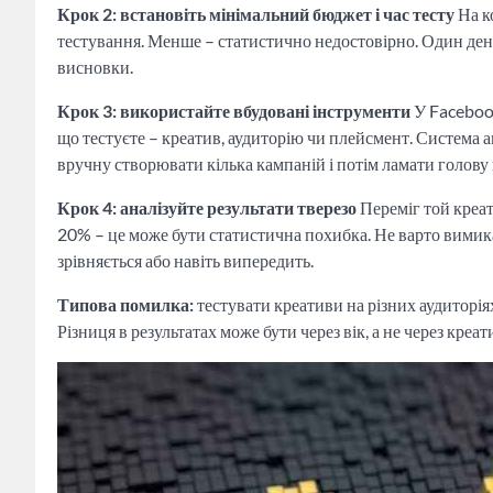
Крок 2: встановіть мінімальний бюджет і час тесту
На к
тестування. Менше – статистично недостовірно. Один день 
висновки.
Крок 3: використайте вбудовані інструменти
У Facebook
що тестуєте – креатив, аудиторію чи плейсмент. Система а
вручну створювати кілька кампаній і потім ламати голову
Крок 4: аналізуйте результати тверезо
Переміг той креат
20% – це може бути статистична похибка. Не варто вимика
зрівняється або навіть випередить.
Типова помилка:
тестувати креативи на різних аудиторіях
Різниця в результатах може бути через вік, а не через кре