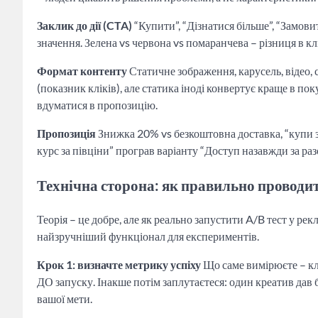
Заклик до дії (CTA)
“Купити”, “Дізнатися більше”, “Замови
значення. Зелена vs червона vs помаранчева – різниця в к
Формат контенту
Статичне зображення, карусель, відео,
(показник кліків), але статика іноді конвертує краще в пок
вдуматися в пропозицію.
Пропозиція
Знижка 20% vs безкоштовна доставка, “купи з
курс за півціни” програв варіанту “Доступ назавжди за раз
Технічна сторона: як правильно проводи
Теорія – це добре, але як реально запустити A/B тест у ре
найзручніший функціонал для експериментів.
Крок 1: визначте метрику успіху
Що саме вимірюєте – кл
ДО запуску. Інакше потім заплутаєтеся: один креатив дав 
вашої мети.