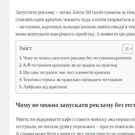
Запустити рекламу – легко. Злити 50 тисяч гривень за тижд
ставлять один креатив, чекають чуда, а потім скаржаться, 
– заголовки, картинки, кольори кнопок, навіть емодзі в тек
може коштувати вам річного прибутку. А виявити цю різн
Зміст
Чому не можна запускати рекламу без тестування креативів
A/B тестування креативів: як це працює на практиці
Що саме тестувати: чек-лист елементів креативу
Технічна сторона: як правильно проводити тестування
Лайфхаки від практиків
Чому не можна запускати рекламу без тес
Уявіть: ви відкриваєте кафе і ставите вивіску, яка перша 
тестували, не питали думку перехожих – просто повісили. 
А справа може бути у вивісці, яку люди просто не поміча