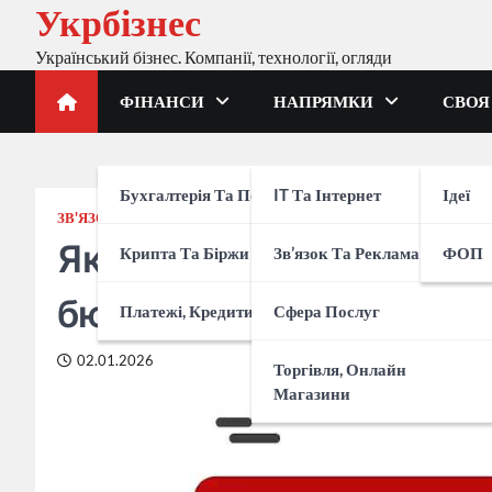
Укрбізнес
Перейти
до
Український бізнес. Компанії, технології, огляди
вмісту
ФІНАНСИ
НАПРЯМКИ
СВОЯ
Бухгалтерія Та Податки
IT Та Інтернет
Ідеї
ЗВ'ЯЗОК ТА РЕКЛАМА
НАПРЯМКИ
Як тестувати рекламні 
Крипта Та Біржи
Зв’язок Та Реклама
ФОП
бюджет: практичний гід
Платежі, Кредити, Банки
Сфера Послуг
02.01.2026
Торгівля, Онлайн
Магазини