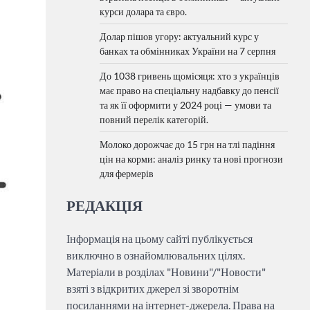
курси долара та євро.
Долар пішов угору: актуальний курс у
банках та обмінниках України на 7 серпня
До 1038 гривень щомісяця: хто з українців
має право на спеціальну надбавку до пенсії
та як її оформити у 2024 році — умови та
повний перелік категорій.
Молоко дорожчає до 15 грн на тлі падіння
цін на корми: аналіз ринку та нові прогнози
для фермерів
РЕДАКЦІЯ
Інформація на цьому сайті публікується
виключно в ознайомлювальних цілях.
Матеріали в розділах "Новини"/"Новости"
взяті з відкритих джерел зі зворотнім
посиланнями на інтернет-джерела. Права на