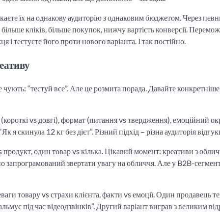
ускаєте їх на однакову аудиторію з однаковим бюджетом. Через певн
 більше кліків, більше покупок, нижчу вартість конверсії. Перемо
 і тестуєте його проти нового варіанта. І так постійно.
реативу
 чують: “тестуй все”. Але це розмита порада. Давайте конкретніше 
короткі vs довгі), формат (питання vs твердження), емоційний ок
к я скинула 12 кг без дієт”. Різний підхід – різна аудиторія відгук
vs продукт, один товар vs кілька. Цікавий момент: креативи з обли
 запрограмований звертати увагу на обличчя. Але у B2B-сегмент
ваги товару vs страхи клієнта, факти vs емоції. Один продавець т
альмує під час відеодзвінків”. Другий варіант виграв з великим ві