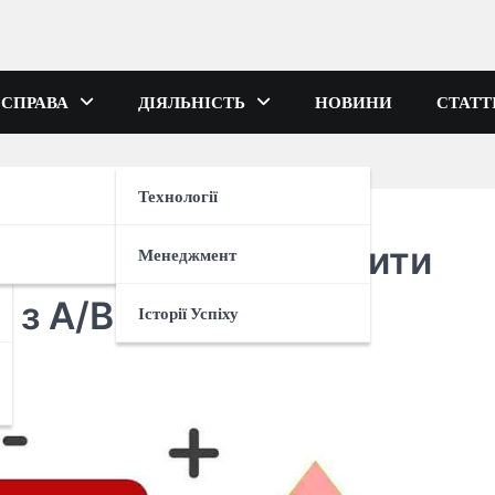
 СПРАВА
ДІЯЛЬНІСТЬ
НОВИНИ
СТАТТ
Технології
креативи, щоб не злити
Менеджмент
 з A/B тестування
Історії Успіху