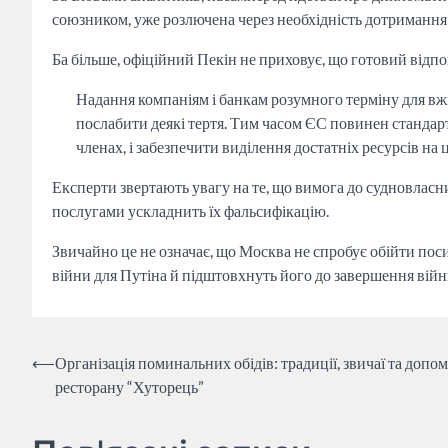
союзником, уже розлючена через необхідність дотримання 
Ба більше, офіційний Пекін не приховує, що готовий від
Надання компаніям і банкам розумного терміну для вжи
послабити деякі тертя. Тим часом ЄС повинен стандарти
членах, і забезпечити виділення достатніх ресурсів на ці
Експерти звертають увагу на те, що вимога до судновласн
послугами ускладнить їх фальсифікацію.
Звичайно це не означає, що Москва не спробує обійти поси
війни для Путіна й підштовхнуть його до завершення війн
Навігація
⟵
Організація поминальних обідів: традиції, звичаї та допо
ресторану “Хуторець”
записів