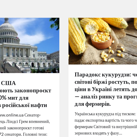
Парадокс кукурудзи: ч
світові біржі ростуть, п
і США
ціни в Україні летять д
юють законопроєкт
— аналіз ринку та прог
0% мит для
для фермерів.
 російської нафти
Українська кукурудза під тиском:
w.online.ua Сенатор-
падає експортна вартість та чого 
ець Ліндсі Грем впевнений,
фермерам Світовий та внутрішні
ний законопроєкт готові
зернових входять у фазу…
2 сенатори. Головні тези: