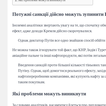
Потужні санкції дійсно можуть зупинити 
Іноземні аналітики звертають увагу на те, що спочатку об
ефект, адже доходи Кремля дійсно скорочувалися.
Однак диктатор Путін все одно знайшов спосіб обійти 
Не можна також ігнорувати той факт, що КНР, Індія і Туре
авіаційне пальне та інші нафтопродукти, які потім легал
Введення санкцій проти більшої кількості тіньових та
Путіну. Однак, щоб домогтися реального ефекту, захід
нафтопереробними компаніями, які купують нафту за ц
таким покупкам.
Які проблеми можуть виникнути
За словами аналітиків, насамперед йдеться про дипломати