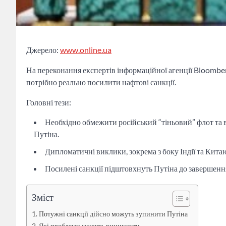
Джерело:
www.online.ua
На переконання експертів інформаційної агенції Bloomber
потрібно реально посилити нафтові санкції.
Головні тези:
Необхідно обмежити російський “тіньовий” флот та 
Путіна.
Дипломатичні виклики, зокрема з боку Індії та Кита
Посилені санкції підштовхнуть Путіна до завершення
Зміст
Потужні санкції дійсно можуть зупинити Путіна
Які проблеми можуть виникнути