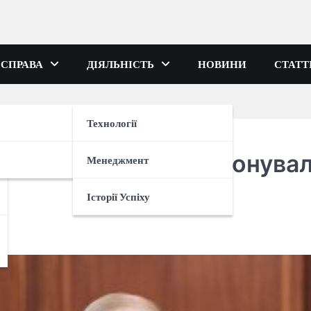
 СПРАВА
ДІЯЛЬНІСТЬ
НОВИНИ
СТАТТ
Технології
на. Аналітики запропонува
Менеджмент
Історії Успіху