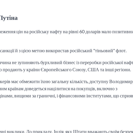
Путіна
меження цін на російську нафту на рівні 60 доларів мало позитивн
санкції й з цією метою використав російський "тіньовий" флот.
ччина не зупиняють бурхливий бізнес із переробки російської наф
ьно продають у країни Європейського Союзу, США та інші регіони.
нкерів має обмежити їхню загальну кількість, доступну Володимир
ним країнам доведеться націлитися на покупців, включно з
інами, вищими за граничні, і фінансовими інститутами, що спри
чні виклики. До прикладу, Індія, яку Штати вважають своїм безп