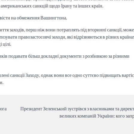
американських санкцій щодо Ірану та інших країн.
повісти на обмеження Вашингтона.
ття заходів, перш ніж вони потраплять під вторинні санкції, може
зувати правозастосовчі заходи, які відрізняються в різних країна
 цілі.
иків подавати більш докладні документи з розбивкою за різними
лені санкції Заходу, однак вони все одно суттєво підвищать варті
и.
мога
Президент Зеленський зустрівся з власниками та дирек
великих компаній України: кого зап