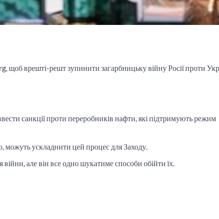
g, щоб врешті-решт зупинити загарбницьку війну Росії проти Укр
ввести санкції проти переробників нафти, які підтримують режим
ю, можуть ускладнити цей процес для Заходу.
 війни, але він все одно шукатиме способи обійти їх.