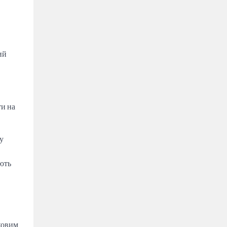
ий
ти на
у
яють
ековим