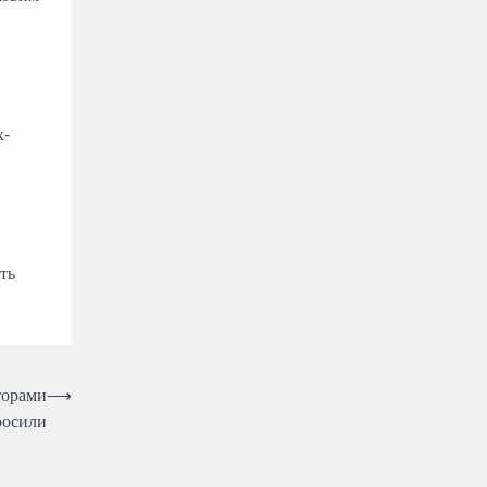
х-
сть
торами
⟶
росили