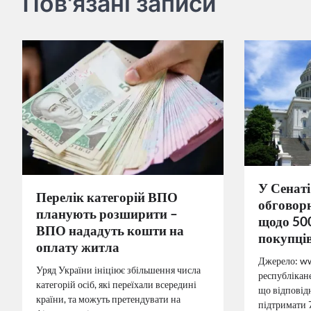
Пов'язані записи
У Сенат
Перелік категорій ВПО
обговор
планують розширити –
щодо 50
ВПО нададуть кошти на
покупців
оплату житла
Джерело: ww
Уряд України ініціює збільшення числа
республікан
категорій осіб, які переїхали всередині
що відповід
країни, та можуть претендувати на
підтримати 7