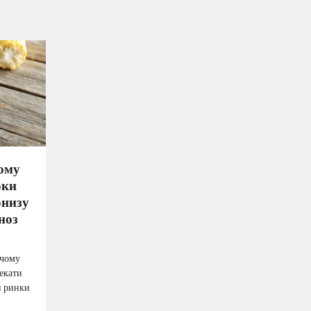
ому
оки
онизу
ноз
 чому
чекати
й ринки