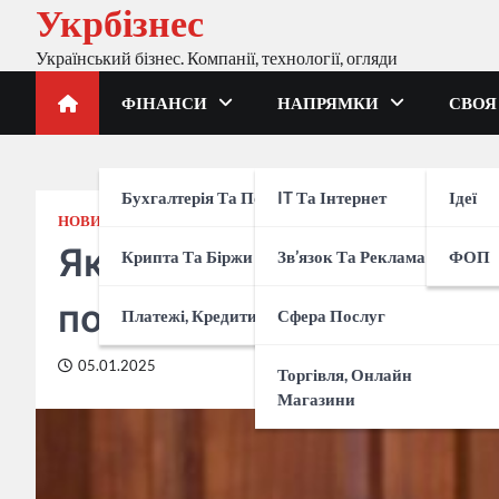
Укрбізнес
Перейти
до
Український бізнес. Компанії, технології, огляди
вмісту
ФІНАНСИ
НАПРЯМКИ
СВОЯ
Бухгалтерія Та Податки
IT Та Інтернет
Ідеї
НОВИНИ
Як зупинити війну Путі
Крипта Та Біржи
Зв’язок Та Реклама
ФОП
потужний інструмент
Платежі, Кредити, Банки
Сфера Послуг
05.01.2025
Торгівля, Онлайн
Магазини