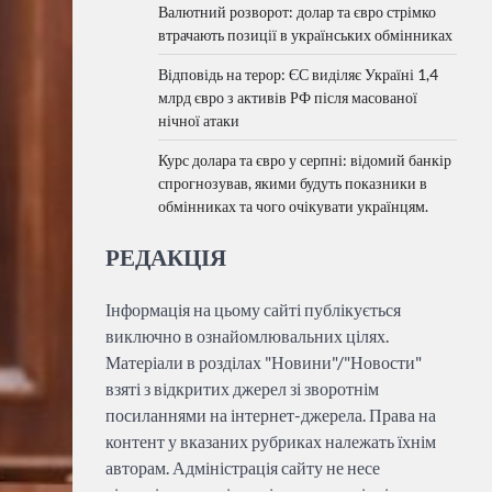
Валютний розворот: долар та євро стрімко
втрачають позиції в українських обмінниках
Відповідь на терор: ЄС виділяє Україні 1,4
млрд євро з активів РФ після масованої
нічної атаки
Курс долара та євро у серпні: відомий банкір
спрогнозував, якими будуть показники в
обмінниках та чого очікувати українцям.
РЕДАКЦІЯ
Інформація на цьому сайті публікується
виключно в ознайомлювальних цілях.
Матеріали в розділах "Новини"/"Новости"
взяті з відкритих джерел зі зворотнім
посиланнями на інтернет-джерела. Права на
контент у вказаних рубриках належать їхнім
авторам. Адміністрація сайту не несе