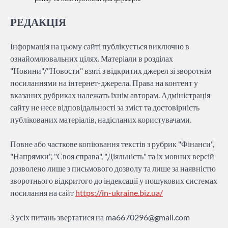
РЕДАКЦІЯ
Інформація на цьому сайті публікується виключно в
ознайомлювальних цілях. Матеріали в розділах
"Новини"/"Новости" взяті з відкритих джерел зі зворотнім
посиланнями на інтернет-джерела. Права на контент у
вказаних рубриках належать їхнім авторам. Адміністрація
сайту не несе відповідальності за зміст та достовірність
публікованих матеріалів, надісланих користувачами.
Повне або часткове копіювання текстів з рубрик "Фінанси",
"Напрямки", "Своя справа", "Діяльність" та іх мовних версій
дозволено лише з письмового дозволу та лише за наявністю
зворотнього відкритого до індексації у пошукових системах
посилання на сайт
https://in-ukraine.biz.ua/
З усіх питань звертатися на
ma6670296@gmail.com