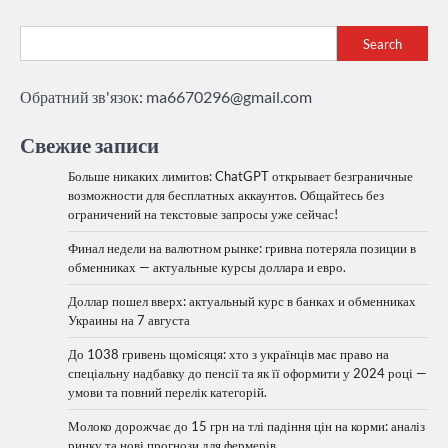
Search
Обратний зв'язок:
ma6670296@gmail.com
Свежие записи
Больше никаких лимитов: ChatGPT открывает безграничные
возможности для бесплатных аккаунтов. Общайтесь без
ограничений на текстовые запросы уже сейчас!
Финал недели на валютном рынке: гривна потеряла позиции в
обменниках — актуальные курсы доллара и евро.
Доллар пошел вверх: актуальный курс в банках и обменниках
Украины на 7 августа
До 1038 гривень щомісяця: хто з українців має право на
спеціальну надбавку до пенсії та як її оформити у 2024 році —
умови та повний перелік категорій.
Молоко дорожчає до 15 грн на тлі падіння цін на корми: аналіз
ринку та нові прогнози для фермерів