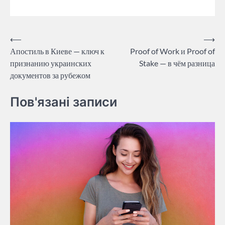
Post
⟵
⟶
Апостиль в Киеве — ключ к
Proof of Work и Proof of
navigation
признанию украинских
Stake — в чём разница
документов за рубежом
Пов'язані записи