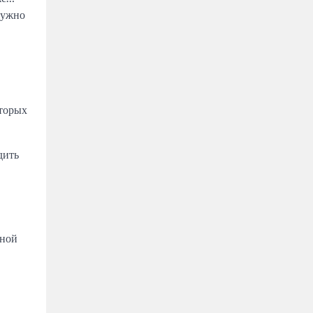
 нужно
оторых
дить
чной