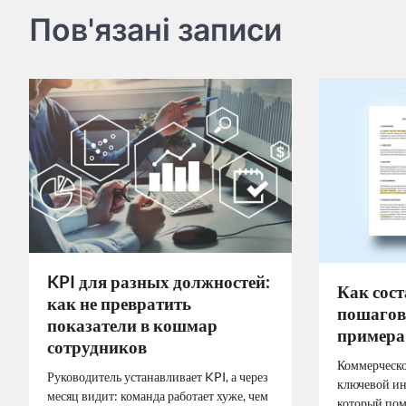
navigation
Пов'язані записи
KPI для разных должностей:
Как сос
как не превратить
пошагов
показатели в кошмар
примера
сотрудников
Коммерческо
Руководитель устанавливает KPI, а через
ключевой ин
месяц видит: команда работает хуже, чем
который пом