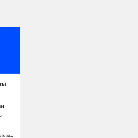
ты
ии
ы
и
кто за…