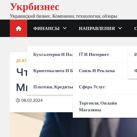
Укрбизнес
Skip
to
Украинcкий бизнес. Компании, технологии, обзоры
content
ФИНАНСЫ
НАПРАВЛЕНИЯ
Бухгалтерия И Налоги
IT И Интернет
И
ДЕЯТЕЛЬНОСТЬ
ИСТОРИИ УСПЕХА
Что нужно, чтобы ста
Криптовалюта И Биржи
Связь И Реклама
Мнение бизнесмена
Платежи, Кредиты, Банки
Сфера Услуг
08.02.2024
Торговля, Онлайн
Магазины