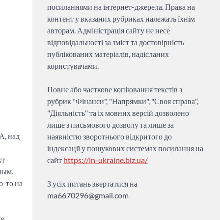
посиланнями на інтернет-джерела. Права на
контент у вказаних рубриках належать їхнім
авторам. Адміністрація сайту не несе
відповідальності за зміст та достовірність
публікованих матеріалів, надісланих
користувачами.
Повне або часткове копіювання текстів з
рубрик "Фінанси", "Напрямки", "Своя справа",
"Діяльність" та іх мовних версій дозволено
лише з письмового дозволу та лише за
А, над
наявністю зворотнього відкритого до
індексації у пошукових системах посилання на
кт
сайт
https://in-ukraine.biz.ua/
ным.
о-то на
З усіх питань звертатися на
ma6670296@gmail.com
же…