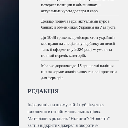
потеряла позиции в обменниках —
актуальные курсы доллара и евро.
Доллар пошел вверх: актуальный курс в
банках и обменниках Украины на 7 августа
До 1038 гривень щомісяця: хто з українців
має право на спеціальну надбавку до пенсії
та як її оформити у 2024 році — умови та
повний перелік категорій.
Молоко дорожчає до 15 грн на тлі падіння
цін на корми: аналіз ринку та нові прогнози
для фермерів
РЕДАКЦІЯ
Інформація на цьому сайті публікується
виключно в ознайомлювальних цілях.
Матеріали в розділах "Новини"/"Новости"
взяті з відкритих джерел зі зворотнім