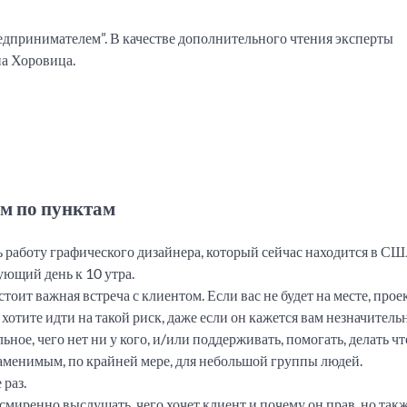
предпринимателем”. В качестве дополнительного чтения эксперты
на Хоровица.
ем по пунктам
ь работу графического дизайнера, который сейчас находится в СШ
ующий день к 10 утра.
тоит важная встреча с клиентом. Если вас не будет на месте, прое
хотите идти на такой риск, даже если он кажется вам незначитель
ьное, чего нет ни у кого, и/или поддерживать, помогать, делать чт
заменимым, по крайней мере, для небольшой группы людей.
 раз.
 смиренно выслушать, чего хочет клиент и почему он прав, но так