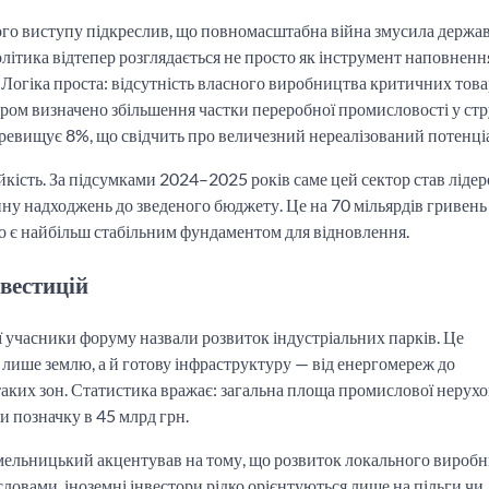
вого виступу підкреслив, що повномасштабна війна змусила держа
літика відтепер розглядається не просто як інструмент наповненн
. Логіка проста: відсутність власного виробництва критичних това
иром визначено збільшення частки переробної промисловості у стр
еревищує 8%, що свідчить про величезний нереалізований потенці
йкість. За підсумками 2024–2025 років саме цей сектор став ліде
ину надходжень до зведеного бюджету. Це на 70 мільярдів гривень
во є найбільш стабільним фундаментом для відновлення.
нвестицій
гії учасники форуму назвали розвиток індустріальних парків. Це
 лише землю, а й готову інфраструктуру — від енергомереж до
таких зон. Статистика вражає: загальна площа промислової нерухо
ли позначку в 45 млрд грн.
Хмельницький акцентував на тому, що розвиток локального вироб
ловами, іноземні інвестори рідко орієнтуються лише на пільги чи