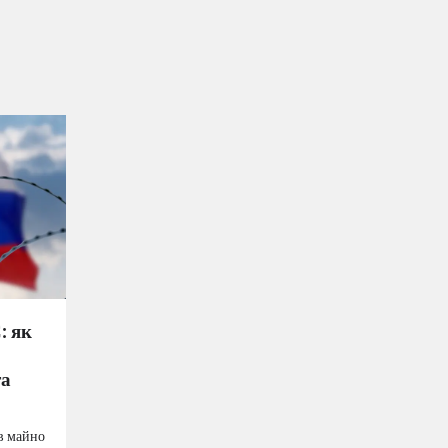
: як
та
в майно