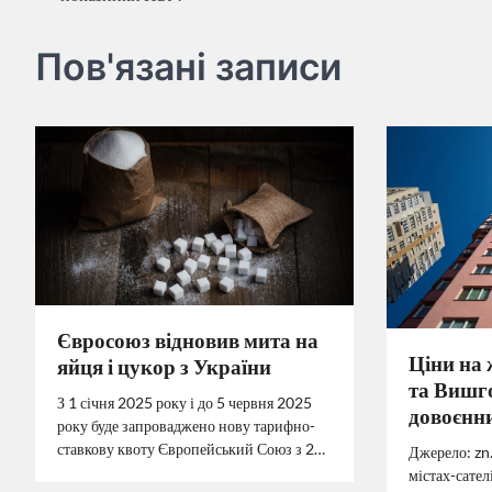
Пов'язані записи
Євросоюз відновив мита на
Ціни на 
яйця і цукор з України
та Вишг
З 1 січня 2025 року і до 5 червня 2025
довоєнни
року буде запроваджено нову тарифно-
ставкову квоту Європейський Союз з 2…
Джерело: zn.
містах-сател