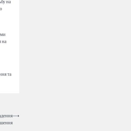
ьбу на
ю
зми
м на
ння та
адення
⟶
ішення