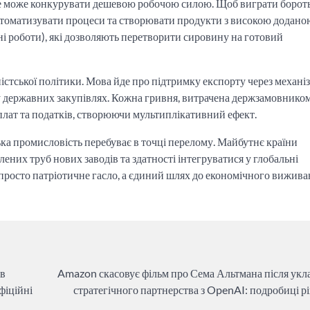
 не може конкурувати дешевою робочою силою. Щоб виграти борот
втоматизувати процеси та створювати продукти з високою додано
ні роботи), які дозволяють перетворити сировину на готовий
ністської політики. Мова йде про підтримку експорту через механі
у державних закупівлях. Кожна гривня, витрачена держзамовнико
рплат та податків, створюючи мультиплікативний ефект.
ська промисловість перебуває в точці перелому. Майбутнє країни
млених труб нових заводів та здатності інтегруватися у глобальні
просто патріотичне гасло, а єдиний шлях до економічного вижива
 в
Amazon скасовує фільм про Сема Альтмана після укл
фіційні
стратегічного партнерства з OpenAI: подробиці р