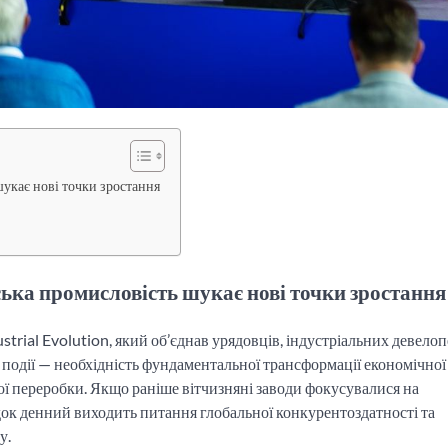
шукає нові точки зростання
ська промисловість шукає нові точки зростання
trial Evolution, який об’єднав урядовців, індустріальних девелоп
події — необхідність фундаментальної трансформації економічної
ої переробки. Якщо раніше вітчизняні заводи фокусувалися на
док денний виходить питання глобальної конкурентоздатності та
у.