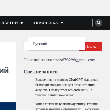
І ПАРТНЕРІВ
УКРАЇНСЬКА
Русский
Пошук
Обратний зв'язок:
ma6670296@gmail.com
ий
Свежие записи
Більше ніяких лімітів: ChatGPT відкриває
безмежні можливості для безкоштовних
акаунтів. Спілкуйтеся без обмежень на
текстові запити вже зараз!
Фінал тижня на валютному ринку: гривня
втратила позиції в обмінниках — актуальні