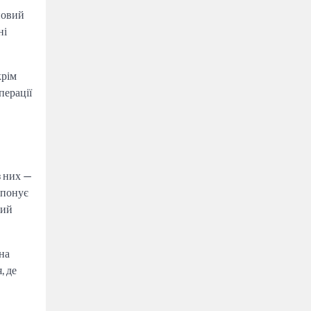
новий
ні
крім
перації
з них —
опонує
кий
на
, де