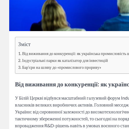
Зміст
Від виживання до конкуренції: як українська промисловість 
Індустріальні парки як каталізатор для інвестицій
Бар’єри на шляху до «промислового прориву»
Від виживання до конкуренції: як україн
У Білій Церкві відбувся масштабний галузевий форум Indus
власників великих виробничих активів. Головний меседж 
України: від сировинної залежності до високотехнологічн
тактичному збереженні потужностей, то сьогодні на поря
впровадження R&D-рішень навіть в умовах воєнного стан