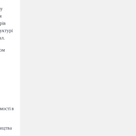
ву
я
рів
уктурі
ал.
ром
мості в
ництва