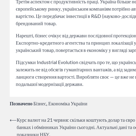
Третім аспектом є продуктивність праці. Україна більше
європейському ринку, українським компаніям потрібно а
вартістю. Це передбачає інвестиції в R&D (науково-дослід
брендований товар.
Нарешті, бізнес очікує від держави послідовної протекціо
Експортно-кредитного агентства та принцип локалізації 
український товар, повертається в економіку у вигляді за
Підсумки Industrial Evolution свідчать про те, що україн
залежить не від обсягів гуманітарних вантажів, а від зади
ланцюги створення вартості. Виробляти своє — це вже не 
подальшої модернізації держави.
Позначено
Бізнес
,
Економіка України
Навігація
⟵
Курс валют на 21 червня: скільки коштують долар та євро
банках і обмінниках України сьогодні. Актуальні дані та о
записів
показники НБУ.