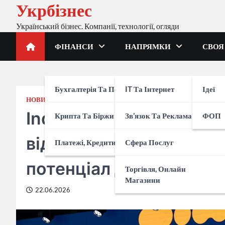
Укрбізнес
Перейти
до
Український бізнес. Компанії, технології, огляди
вмісту
ФІНАНСИ
НАПРЯМКИ
СВОЯ
Бухгалтерія Та Податки
IT Та Інтернет
Ідеї
НОВИНИ
Industrial Evolution у Б
Крипта Та Біржи
Зв’язок Та Реклама
ФОП
відроджує промисловіс
Платежі, Кредити, Банки
Сфера Послуг
потенціал держави
Торгівля, Онлайн
Магазини
22.06.2026