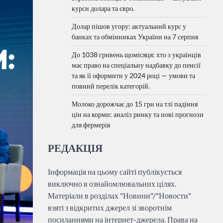
курси долара та євро.
Долар пішов угору: актуальний курс у
банках та обмінниках України на 7 серпня
До 1038 гривень щомісяця: хто з українців
має право на спеціальну надбавку до пенсії
та як її оформити у 2024 році — умови та
повний перелік категорій.
Молоко дорожчає до 15 грн на тлі падіння
цін на корми: аналіз ринку та нові прогнози
для фермерів
РЕДАКЦІЯ
Інформація на цьому сайті публікується
виключно в ознайомлювальних цілях.
Матеріали в розділах "Новини"/"Новости"
взяті з відкритих джерел зі зворотнім
посиланнями на інтернет-джерела. Права на