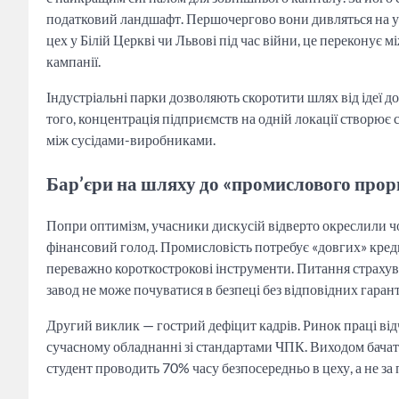
податковий ландшафт. Першочергово вони дивляться на у
цех у Білій Церкві чи Львові під час війни, це переконує 
кампанії.
Індустріальні парки дозволяють скоротити шлях від ідеї д
того, концентрація підприємств на одній локації створює
між сусідами-виробниками.
Бар’єри на шляху до «промислового прор
Попри оптимізм, учасники дискусій відверто окреслили ч
фінансовий голод. Промисловість потребує «довгих» креди
переважно короткострокові інструменти. Питання страхув
завод не може почуватися в безпеці без відповідних гарант
Другий виклик — гострий дефіцит кадрів. Ринок праці відч
сучасному обладнанні зі стандартами ЧПК. Виходом бачат
студент проводить 70% часу безпосередньо в цеху, а не за