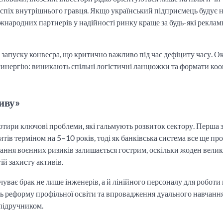
спіх внутрішнього гравця. Якщо український підприємець будує 
міжнародних партнерів у надійності ринку краще за будь-які реклам
о запуску конвеєра, що критично важливо під час дефіциту часу. О
 синергію: виникають спільні логістичні ланцюжки та формати коо
иву»
отири ключові проблеми, які гальмують розвиток сектору. Перша 
тів терміном на 5–10 років, тоді як банківська система все ще пр
ання воєнних ризиків залишається гострим, оскільки жоден вели
ій захисту активів.
уває брак не лише інженерів, а й лінійного персоналу для роботи 
ь реформу профільної освіти та впровадження дуального навчання
 підручником.