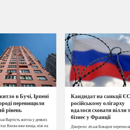
житло в Бучі, Ірпені
Кандидат на санкції ЄС
ороді перевищили
російському олігарху
й рівень
вдалося сховати вілли 
бізнес у Франції
ua Вартість житла у деяких
ітах Києва вже вища, ніж на
Джерело: zn.ua Бокарєв переписа