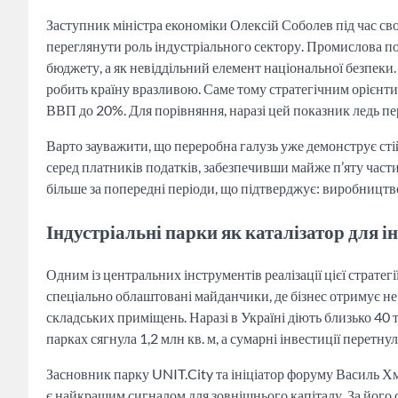
Заступник міністра економіки Олексій Соболев під час с
переглянути роль індустріального сектору. Промислова по
бюджету, а як невіддільний елемент національної безпеки
робить країну вразливою. Саме тому стратегічним орієнт
ВВП до 20%. Для порівняння, наразі цей показник ледь п
Варто зауважити, що переробна галузь уже демонструє сті
серед платників податків, забезпечивши майже п’яту част
більше за попередні періоди, що підтверджує: виробницт
Індустріальні парки як каталізатор для і
Одним із центральних інструментів реалізації цієї страте
спеціально облаштовані майданчики, де бізнес отримує не
складських приміщень. Наразі в Україні діють близько 40 
парках сягнула 1,2 млн кв. м, а сумарні інвестиції перетну
Засновник парку UNIT.City та ініціатор форуму Василь 
є найкращим сигналом для зовнішнього капіталу. За його с