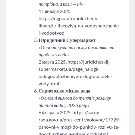
потрібна, а коли — ні»
11 января 2025,
https://ogp.ua/ru/poluchenie-
litsenzij/litsenziya-na-vodosnabzhenie-
i-vodootvod
Юридичний Супермаркет
«Оподаткування послуг доставки та
продажу води»
2 марта 2025, https://juridicheskij-
supermarket.ua/page_nalogi-
nalogooblozheniye-uslug-dostavki-
vody.html
Сарненська міська рада
«Основні вимоги до пунктів розливу
питної води у 2025 році»
6 февраля 2025, https://sarny-
rada.gov.ua/pres-centr/golovne/17729-
osnovni-vimogi-do-punktiv-rozlivu-ta-
doochischennja-pitnoji-vodi.html