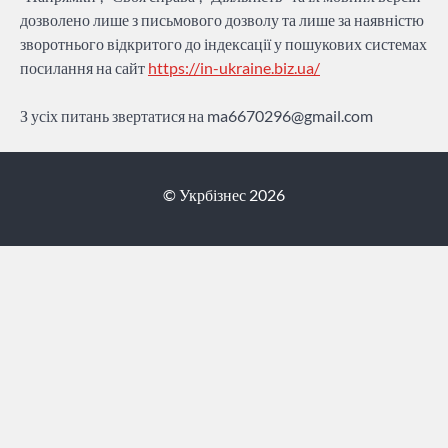
дозволено лише з письмового дозволу та лише за наявністю
зворотнього відкритого до індексації у пошукових системах
посилання на сайт
https://in-ukraine.biz.ua/
З усіх питань звертатися на
ma6670296@gmail.com
© Укрбізнес 2026