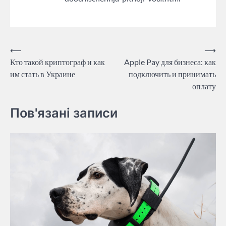
Post
⟵
⟶
Кто такой криптограф и как
Apple Pay для бизнеса: как
navigation
им стать в Украине
подключить и принимать
оплату
Пов'язані записи