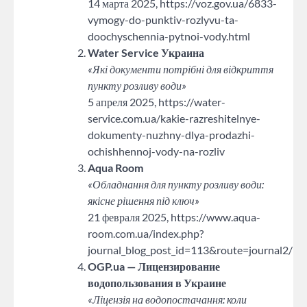
14 марта 2025, https://voz.gov.ua/6833-
vymogy-do-punktiv-rozlyvu-ta-
doochyschennia-pytnoi-vody.html
Water Service Украина
«Які документи потрібні для відкриття
пункту розливу води»
5 апреля 2025, https://water-
service.com.ua/kakie-razreshitelnye-
dokumenty-nuzhny-dlya-prodazhi-
ochishhennoj-vody-na-rozliv
Aqua Room
«Обладнання для пункту розливу води:
якісне рішення під ключ»
21 февраля 2025, https://www.aqua-
room.com.ua/index.php?
journal_blog_post_id=113&route=journal2/bl
OGP.ua — Лицензирование
водопользования в Украине
«Ліцензія на водопостачання: коли