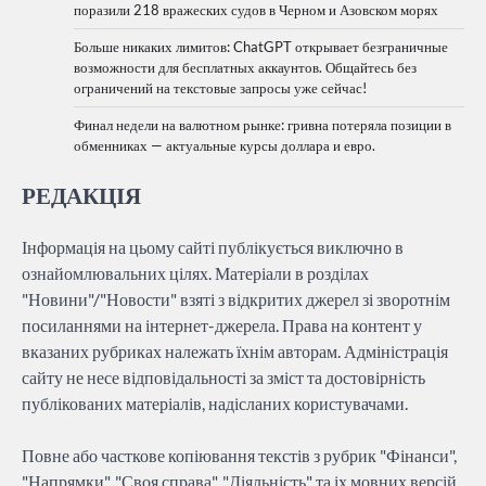
поразили 218 вражеских судов в Черном и Азовском морях
Больше никаких лимитов: ChatGPT открывает безграничные
возможности для бесплатных аккаунтов. Общайтесь без
ограничений на текстовые запросы уже сейчас!
Финал недели на валютном рынке: гривна потеряла позиции в
обменниках — актуальные курсы доллара и евро.
РЕДАКЦІЯ
Інформація на цьому сайті публікується виключно в
ознайомлювальних цілях. Матеріали в розділах
"Новини"/"Новости" взяті з відкритих джерел зі зворотнім
посиланнями на інтернет-джерела. Права на контент у
вказаних рубриках належать їхнім авторам. Адміністрація
сайту не несе відповідальності за зміст та достовірність
публікованих матеріалів, надісланих користувачами.
Повне або часткове копіювання текстів з рубрик "Фінанси",
"Напрямки", "Своя справа", "Діяльність" та іх мовних версій