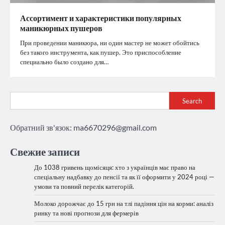
Ассортимент и характеристики популярных
маникюрных пушеров
При проведении маникюра, ни один мастер не может обойтись
без такого инструмента, как пушер. Это приспособление
специально было создано для…
Search
Обратний зв'язок:
ma6670296@gmail.com
Свежие записи
До 1038 гривень щомісяця: хто з українців має право на
спеціальну надбавку до пенсії та як її оформити у 2024 році —
умови та повний перелік категорій.
Молоко дорожчає до 15 грн на тлі падіння цін на корми: аналіз
ринку та нові прогнози для фермерів