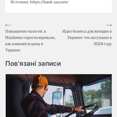
Источник: https://bank-ua.com/
Post
⟵
⟶
Повышение налогов: в
Идеи бизнеса для женщин в
navigation
Нацбанке спрогнозировали,
Украине: что актуально в
как изменятся цены в
2024 году
Украине
Пов'язані записи