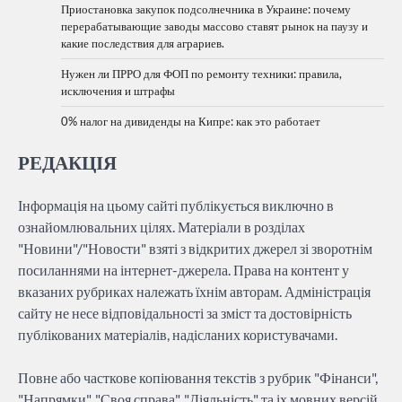
Приостановка закупок подсолнечника в Украине: почему
перерабатывающие заводы массово ставят рынок на паузу и
какие последствия для аграриев.
Нужен ли ПРРО для ФОП по ремонту техники: правила,
исключения и штрафы
0% налог на дивиденды на Кипре: как это работает
РЕДАКЦІЯ
Інформація на цьому сайті публікується виключно в
ознайомлювальних цілях. Матеріали в розділах
"Новини"/"Новости" взяті з відкритих джерел зі зворотнім
посиланнями на інтернет-джерела. Права на контент у
вказаних рубриках належать їхнім авторам. Адміністрація
сайту не несе відповідальності за зміст та достовірність
публікованих матеріалів, надісланих користувачами.
Повне або часткове копіювання текстів з рубрик "Фінанси",
"Напрямки", "Своя справа", "Діяльність" та іх мовних версій