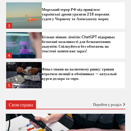
Морський терор РФ під прицілом:
українські дрони уразили 218 ворожих
суден у Чорному та Азовському морях
3
Більше ніяких лімітів: ChatGPT відкриває
безмежні можливості для безкоштовних
акаунтів. Спілкуйтеся без обмежень на
текстові запити вже зараз!
4
Фінал тижня на валютному ринку: гривня
втратила позиції в обмінниках — актуальні
курси долара та євро.
5
Долар пішов угору: актуальний курс у
Своя справа
Перейти у розділ
банках та обмінниках України на 7 серпня
6
Офіційний курс валют на понеділок: