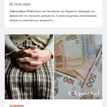
14.05.2024
Інфографіка Найбільша частка виплат до бюджету припадає на
фінансову та страхову діяльність. Сплата податків, обов’язкових
зборів та платежів до зведеного…
НОВИНИ