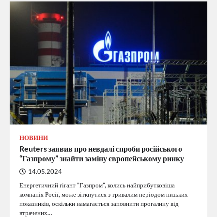
НОВИНИ
Reuters заявив про невдалі спроби російського
“Газпрому” знайти заміну європейському ринку
14.05.2024
Енергетичний гігант “Газпром”, колись найприбутковіша
компанія Росії, може зіткнутися з тривалим періодом низьких
показників, оскільки намагається заповнити прогалину від
втрачених…