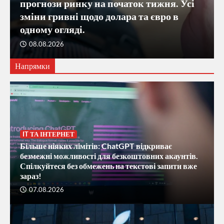
прогнози ринку на початок тижня. Усі
зміни гривні щодо долара та євро в
одному огляді.
08.08.2026
Напрямки
Україна різко наростила імпорт сала: обсяги
закордонних закупівель у першому півріччі
зросли понад як у 1,5 раза
IT ТА ІНТЕРНЕТ
2
Більше ніяких лімітів: ChatGPT відкриває
безмежні можливості для безкоштовних акаунтів.
Морський терор РФ під прицілом:
Спілкуйтеся без обмежень на текстові запити вже
українські дрони уразили 218 ворожих
суден у Чорному та Азовському морях
зараз!
3
07.08.2026
Більше ніяких лімітів: ChatGPT відкриває
безмежні можливості для безкоштовних
акаунтів. Спілкуйтеся без обмежень на