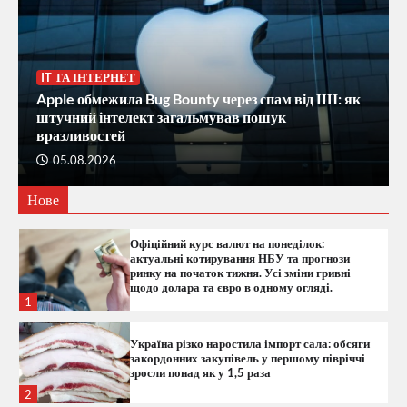
текстові запити вже зараз!
4
Фінал тижня на валютному ринку: гривня
IT ТА ІНТЕРНЕТ
втратила позиції в обмінниках — актуальні
курси долара та євро.
Apple обмежила Bug Bounty через спам від ШІ: як
штучний інтелект загальмував пошук
5
вразливостей
05.08.2026
Долар пішов угору: актуальний курс у
банках та обмінниках України на 7 серпня
Нове
6
Офіційний курс валют на понеділок:
актуальні котирування НБУ та прогнози
ринку на початок тижня. Усі зміни гривні
щодо долара та євро в одному огляді.
1
Україна різко наростила імпорт сала: обсяги
закордонних закупівель у першому півріччі
зросли понад як у 1,5 раза
2