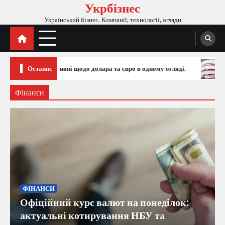
Укрбізнес
Перейти
до
Український бізнес. Компанії, технології, огляди
вмісту
ому огляді.
Останнє
Україна різко наростила імпорт сала: обсяги закор
Фінанси
ФІНАНСИ
Офіційний курс валют на понеділок:
актуальні котирування НБУ та