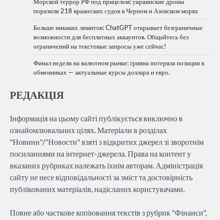
Морской террор РФ под прицелом: украинские дроны
поразили 218 вражеских судов в Черном и Азовском морях
Больше никаких лимитов: ChatGPT открывает безграничные
возможности для бесплатных аккаунтов. Общайтесь без
ограничений на текстовые запросы уже сейчас!
Финал недели на валютном рынке: гривна потеряла позиции в
обменниках — актуальные курсы доллара и евро.
РЕДАКЦІЯ
Інформація на цьому сайті публікується виключно в
ознайомлювальних цілях. Матеріали в розділах
"Новини"/"Новости" взяті з відкритих джерел зі зворотнім
посиланнями на інтернет-джерела. Права на контент у
вказаних рубриках належать їхнім авторам. Адміністрація
сайту не несе відповідальності за зміст та достовірність
публікованих матеріалів, надісланих користувачами.
Повне або часткове копіювання текстів з рубрик "Фінанси",