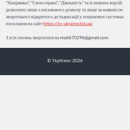
"Напрямки", "Своя справа", "Діяльність" та іх мовних версій
дозволено лише з письмового дозволу та лише за наявністю
зворотнього відкритого до індексації у пошукових системах
посилання на сайт
https://in-ukraine.biz.ua/
З усіх питань звертатися на
ma6670296@gmail.com
© Укрбізнес 2026