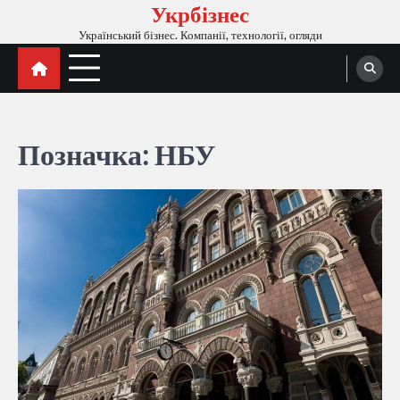
Укрбізнес
Перейти
до
Український бізнес. Компанії, технології, огляди
вмісту
Позначка:
НБУ