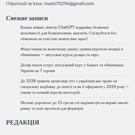
Обратний зв'язок:
ma6670296@gmail.com
Свежие записи
Більше ніяких лімітів: ChatGPT відкриває безмежні
можливості для безкоштовних акаунтів. Спілкуйтеся без
обмежень на текстові запити вже зараз!
Фінал тижня на валютному ринку: гривня втратила позиції в
обмінниках — актуальні курси долара та євро.
Долар пішов угору: актуальний курс у банках та обмінниках
України на 7 серпня
До 1038 гривень щомісяця: хто з українців має право на
спеціальну надбавку до пенсії та як її оформити у 2024 році —
умови та повний перелік категорій.
Молоко дорожчає до 15 грн на тлі падіння цін на корми: аналіз
ринку та нові прогнози для фермерів
РЕДАКЦІЯ