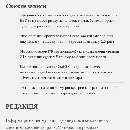
Свежие записи
Офіційний курс валют на понеділок: актуальні котирування
НБУ та прогнози ринку на початок тижня. Усі зміни гривні
щодо долара та євро в одному огляді.
Україна різко наростила імпорт сала: обсяги закордонних
закупівель у першому півріччі зросли понад як у 1,5 раза
Морський терор РФ під прицілом: українські дрони уразили
218 ворожих суден у Чорному та Азовському морях
Більше ніяких лімітів: ChatGPT відкриває безмежні
можливості для безкоштовних акаунтів. Спілкуйтеся без
обмежень на текстові запити вже зараз!
Фінал тижня на валютному ринку: гривня втратила позиції в
обмінниках — актуальні курси долара та євро.
РЕДАКЦІЯ
Інформація на цьому сайті публікується виключно в
ознайомлювальних цілях. Матеріали в розділах