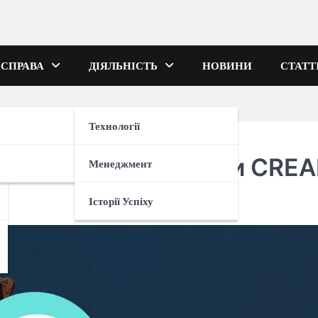
 СПРАВА
ДІЯЛЬНІСТЬ
НОВИНИ
СТАТТ
Технології
й огляд криптовалюти CRE
Менеджмент
Історії Успіху