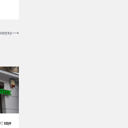
пошуку
⟶
у: що