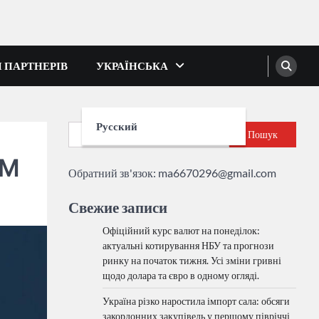
І ПАРТНЕРІВ
УКРАЇНСЬКА
Русский
Пошук
AM
Обратний зв'язок:
ma6670296@gmail.com
Свежие записи
Офіційний курс валют на понеділок:
актуальні котирування НБУ та прогнози
ринку на початок тижня. Усі зміни гривні
щодо долара та євро в одному огляді.
Україна різко наростила імпорт сала: обсяги
закордонних закупівель у першому півріччі