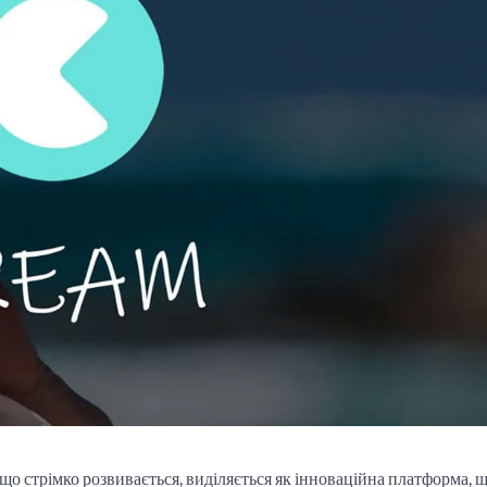
 що стрімко розвивається, виділяється як інноваційна платформа, 