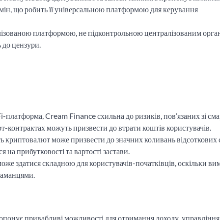
бмін, що робить її універсальною платформою для керування
лізованою платформою, не підконтрольною централізованим орга
ь до цензури.
i-платформа, Cream Finance схильна до ризиків, пов’язаних зі сма
рт-контрактах можуть призвести до втрати коштів користувачів.
ь криптовалют може призвести до значних коливань відсоткових 
я на прибутковості та вартості застави.
оже здатися складною для користувачів-початківців, оскільки ви
гаманцями.
опонує привабливі можливості для отримання доходу, управління