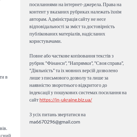
посиланнями на інтернет-джерела. Права на
контент у вказаних рубриках належать їхнім
авторам. Адміністрація сайту не несе
відповідальності за зміст та достовірність
публікованих матеріалів, надісланих
користувачами.
Повне або часткове копіювання текстів з
рубрик "Фінанси", "Напрямки", "Своя справа",
"Діяльність" та іх мовних версій дозволено
ти в
лише з письмового дозволу та лише за
наявністю зворотнього відкритого до
індексації у пошукових системах посилання на
сайт
https://in-ukraine.biz.ua/
З усіх питань звертатися на
ma6670296@gmail.com
вів.
ксний