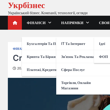
Укрбізнес
Перейти
до
Український бізнес. Компанії, технології, огляди
вмісту
ФІНАНСИ
НАПРЯМКИ
СВОЯ
Бухгалтерія Та Податки
IT Та Інтернет
Ідеї
ФІНАНСИ
КРИПТА ТА БІРЖИ
Cream Finance: Повни
Крипта Та Біржи
Зв’язок Та Реклама
ФОП
20.05.2024
Платежі, Кредити, Банки
Сфера Послуг
Торгівля, Онлайн
Магазини