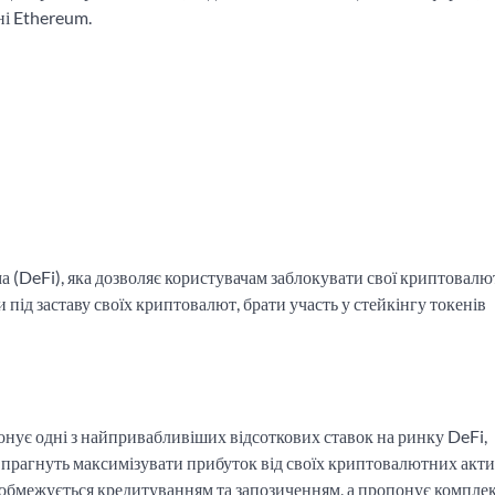
ні Ethereum.
 (DeFi), яка дозволяє користувачам заблокувати свої криптовалю
и під заставу своїх криптовалют, брати участь у стейкінгу токенів
нує одні з найпривабливіших відсоткових ставок на ринку DeFi,
і прагнуть максимізувати прибуток від своїх криптовалютних акти
обмежується кредитуванням та запозиченням, а пропонує компле