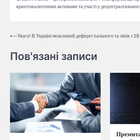
криптовалютними активами та участі у децентралізовани
Навігація
⟵
Увага! В Україні можливий дефіцит пального та ліків з 18
записів
Пов'язані записи
Презента