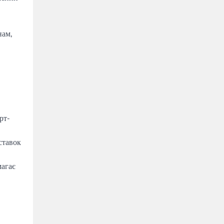
нам,
рт-
ставок
магає