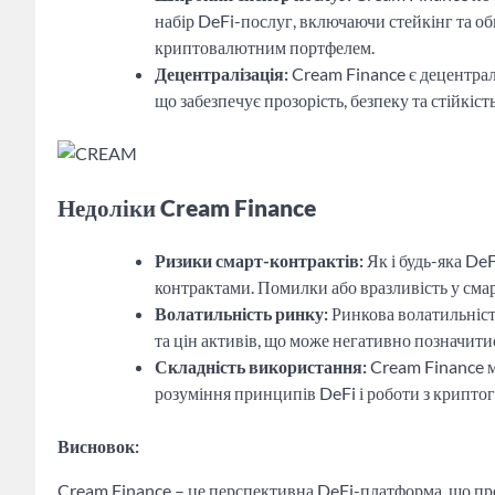
набір DeFi-послуг, включаючи стейкінг та о
криптовалютним портфелем.
Децентралізація:
Cream Finance є децентра
що забезпечує прозорість, безпеку та стійкіст
Недоліки Cream Finance
Ризики смарт-контрактів:
Як і будь-яка DeF
контрактами. Помилки або вразливість у сма
Волатильність ринку:
Ринкова волатильніст
та цін активів, що може негативно позначитис
Складність використання:
Cream Finance м
розуміння принципів DeFi і роботи з крипто
Висновок:
Cream Finance – це перспективна DeFi-платформа, що пр