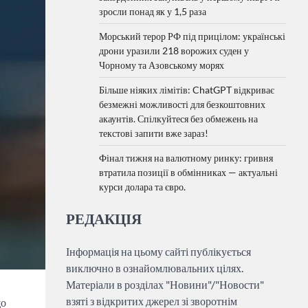
зросли понад як у 1,5 раза
Морський терор РФ під прицілом: українські
дрони уразили 218 ворожих суден у
Чорному та Азовському морях
Більше ніяких лімітів: ChatGPT відкриває
безмежні можливості для безкоштовних
акаунтів. Спілкуйтеся без обмежень на
текстові запити вже зараз!
Фінал тижня на валютному ринку: гривня
втратила позиції в обмінниках — актуальні
курси долара та євро.
РЕДАКЦІЯ
Інформація на цьому сайті публікується
виключно в ознайомлювальних цілях.
Матеріали в розділах "Новини"/"Новости"
взяті з відкритих джерел зі зворотнім
що