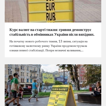
Курс валют на старті тижня: гривня демонструє
стабільність в обмінниках України після вихідних.
На початку нового робочого тижня, 13 липня, ситуація на
готівковому валютному ринку України продемонструвала
ознаки певної стабілізації. Попри незначні коливання,…