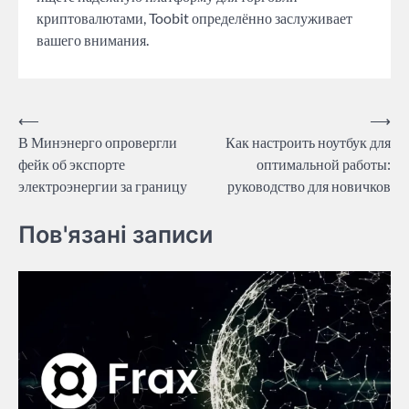
криптовалютами, Toobit определённо заслуживает
вашего внимания.
Post
⟵
⟶
В Минэнерго опровергли
Как настроить ноутбук для
navigation
фейк об экспорте
оптимальной работы:
электроэнергии за границу
руководство для новичков
Пов'язані записи