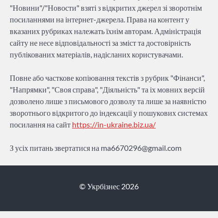
"Новини"/"Новости" взяті з відкритих джерел зі зворотнім
посиланнями на інтернет-джерела. Права на контент у
вказаних рубриках належать їхнім авторам. Адміністрація
сайту не несе відповідальності за зміст та достовірність
публікованих матеріалів, надісланих користувачами.
Повне або часткове копіювання текстів з рубрик "Фінанси",
"Напрямки", "Своя справа", "Діяльність" та іх мовних версій
дозволено лише з письмового дозволу та лише за наявністю
зворотнього відкритого до індексації у пошукових системах
посилання на сайт
https://in-ukraine.biz.ua/
З усіх питань звертатися на
ma6670296@gmail.com
© Укрбізнес 2026